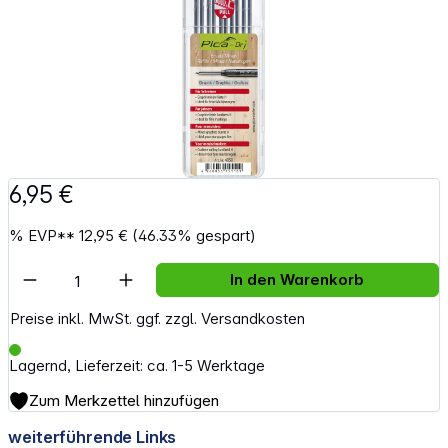
6,95 €
%
EVP**
12,95 €
(46.33% gespart)
Artikel Anzahl: Gib den gewünschten Wert e
In den Warenkorb
Preise inkl. MwSt. ggf. zzgl. Versandkosten
Lagernd, Lieferzeit: ca. 1-5 Werktage
Zum Merkzettel hinzufügen
weiterführende Links