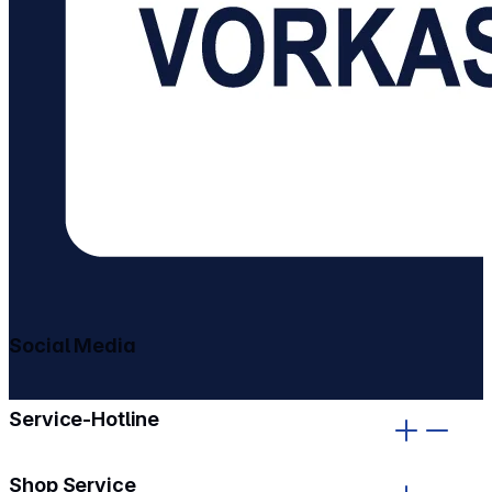
Social Media
gehe zu facebook
gehe zu instagram
Service-Hotline
Shop Service