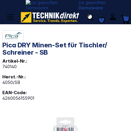
zur geprüften
Demoware
Pica DRY Minen-Set für Tischler/
Schreiner - SB
Artikel-Nr.:
740140
Herst.-Nr.:
4050/SB
EAN-Code:
4260056155901
Bildergalerie überspringen