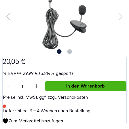
20,05 €
%
EVP**
29,99 €
(33.14% gespart)
Artikel Anzahl: Gib den gewünschten Wert e
In den Warenkorb
Preise inkl. MwSt. ggf. zzgl. Versandkosten
Lieferzeit ca. 3 – 4 Wochen nach Bestellung
Zum Merkzettel hinzufügen