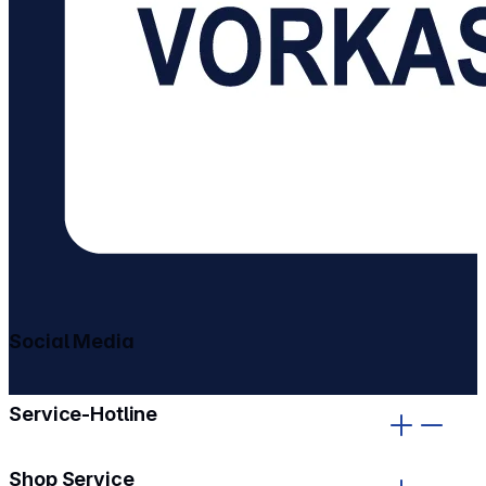
Social Media
gehe zu facebook
gehe zu instagram
Service-Hotline
Shop Service