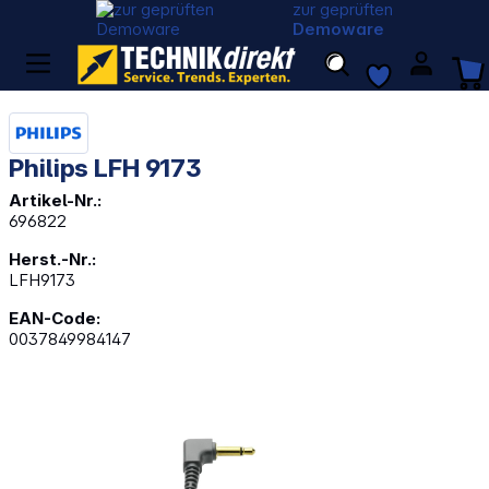
zur geprüften
Demoware
Philips LFH 9173
Artikel-Nr.:
696822
Herst.-Nr.:
LFH9173
EAN-Code:
0037849984147
Bildergalerie überspringen