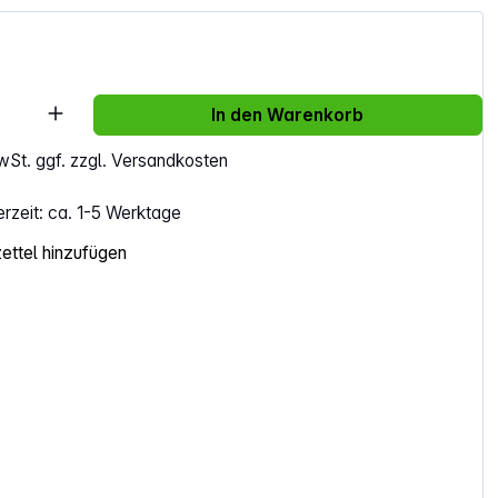
Anzahl: Gib den gewünschten Wert ein ode
In den Warenkorb
MwSt. ggf. zzgl. Versandkosten
erzeit: ca. 1-5 Werktage
ttel hinzufügen