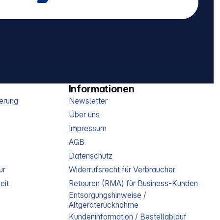
Informationen
erung
Newsletter
Über uns
Impressum
AGB
Datenschutz
ur
Widerrufsrecht für Verbraucher
eit
Retouren (RMA) für Business-Kunden
Entsorgungshinweise /
Altgeräterücknahme
Kundeninformation / Bestellablauf