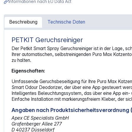
Informationen nach EU Data Act
Beschreibung
Technische Daten
PETKIT Geruchsreiniger
Artikelinformationen "PETKIT Pura Air Smart Spray (P920
Der Petkit Smart Spray Geruchsreiniger ist in der Lage, sc
Ihrer automatischen, selbstreinigenden Pura Max Katzentoi
zu halten.
Eigenschaften:
Umfassende Geruchsbeseitigung für Ihre Pura Max Katzentoi
Smart Odour Deodorizer, der über eine App gesteuert werde
Intelligentes Beleuchtungssystem, das über eine App ein-
Einfache Installation mit markierungsfreiem Kleber, der s
Angaben nach Produktsicherheitsverordnung 
Apex CE Specialists GmbH
Grafenberger Allee 277
D 40237 Düsseldorf