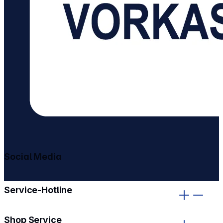
Social Media
gehe zu facebook
gehe zu instagram
Service-Hotline
Shop Service