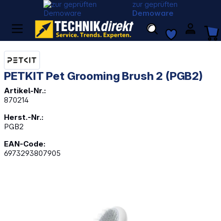
zur geprüften
Demoware
PETKIT Pet Grooming Brush 2 (PGB2)
Artikel-Nr.:
870214
Herst.-Nr.:
PGB2
EAN-Code:
6973293807905
Bildergalerie überspringen