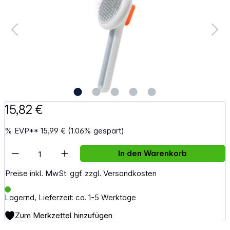
15,82 €
%
EVP**
15,99 €
(1.06% gespart)
Artikel Anzahl: Gib den gewünschten Wert e
In den Warenkorb
Preise inkl. MwSt. ggf. zzgl. Versandkosten
Lagernd, Lieferzeit: ca. 1-5 Werktage
Zum Merkzettel hinzufügen