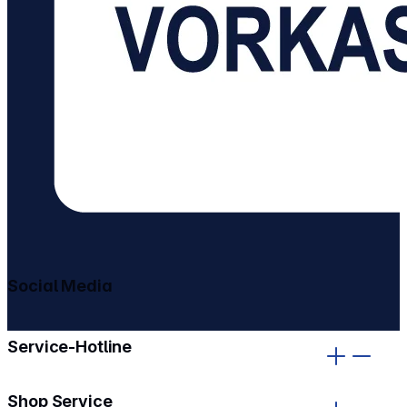
Social Media
gehe zu facebook
gehe zu instagram
Service-Hotline
Shop Service