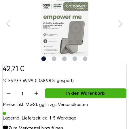
42,71 €
%
EVP**
69,99 €
(38.98% gespart)
Artikel Anzahl: Gib den gewünschten Wert e
In den Warenkorb
Preise inkl. MwSt. ggf. zzgl. Versandkosten
Lagernd, Lieferzeit: ca. 1-5 Werktage
Zum Merkzettel hinzufügen