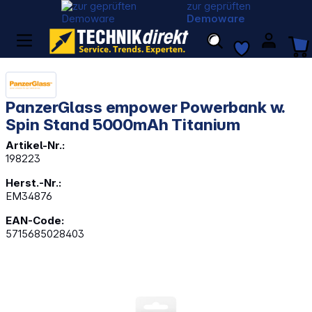
zur geprüften
Demoware
PanzerGlass empower Powerbank w.
Spin Stand 5000mAh Titanium
Artikel-Nr.:
198223
Herst.-Nr.:
EM34876
EAN-Code:
5715685028403
Bildergalerie überspringen