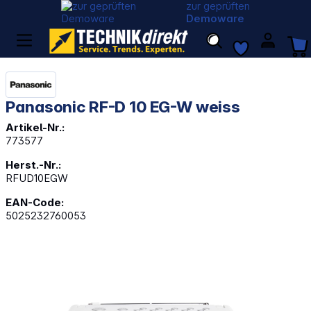
zur geprüften
Demoware
Panasonic RF-D 10 EG-W weiss
Artikel-Nr.:
773577
Herst.-Nr.:
RFUD10EGW
EAN-Code:
5025232760053
Bildergalerie überspringen