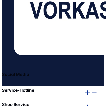
Social Media
gehe zu facebook
gehe zu instagram
Service-Hotline
Shop Service