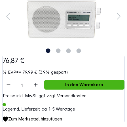
76,87 €
%
EVP**
79,99 €
(3.9% gespart)
Artikel Anzahl: Gib den gewünschten Wert e
In den Warenkorb
Preise inkl. MwSt. ggf. zzgl. Versandkosten
Lagernd, Lieferzeit: ca. 1-5 Werktage
Zum Merkzettel hinzufügen