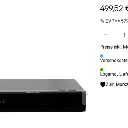
499,52 
%
EVP**
57
Artikel 
Preise inkl. 
Versandkosten
Lagernd, Lief
Zum Merkze