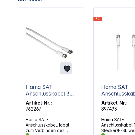
%
Hama SAT-
Hama SAT-
Anschlusskabel 3m
Anschlusska
F-Stecker/F-
1,5m F-Stecker/F-
Artikel-Nr.:
Artikel-Nr.:
Stecker, weiß 11898
St. weiß 90d
762267
897493
205063
Hama SAT-
Hama SAT-
Anschlusskabel. Ideal
Anschlusskabel 1
zum Verbinden des
Stecker/F-St. we