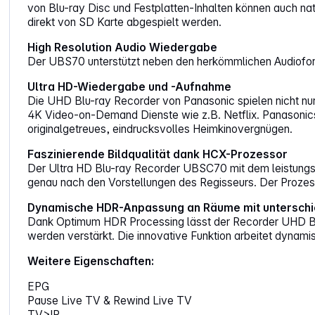
von Blu-ray Disc und Festplatten-Inhalten können auch na
direkt von SD Karte abgespielt werden.
High Resolution Audio Wiedergabe
Der UBS70 unterstützt neben den herkömmlichen Audiof
Ultra HD-Wiedergabe und -Aufnahme
Die UHD Blu-ray Recorder von Panasonic spielen nicht nu
4K Video-on-Demand Dienste wie z.B. Netflix. Panasonics e
originalgetreues, eindrucksvolles Heimkinovergnügen.
Faszinierende Bildqualität dank HCX-Prozessor
Der Ultra HD Blu-ray Recorder UBSC70 mit dem leistungssta
genau nach den Vorstellungen des Regisseurs. Der Proze
Dynamische HDR-Anpassung an Räume mit unterschied
Dank Optimum HDR Processing lässt der Recorder UHD Bilde
werden verstärkt. Die innovative Funktion arbeitet dynami
Weitere Eigenschaften:
EPG
Pause Live TV & Rewind Live TV
TV>IP