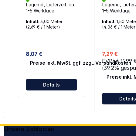
digitalen
205063. Eigensc
Lagernd, Lieferzeit: ca.
Lagernd, Lieferz
Satellitenreceivers mit
Farbe: weiß Anschluss: F-
1-5 Werktage
1-5 Werktage
einer Satellitendose mit
Stecker Zur Übertragung
F-Buchse Eigenschaften:
des Audio- und
Inhalt:
3,00 Meter
Inhalt:
1,50 Mete
F-Stecker / F-Stecker
Videosignals zw
(2,69 € / 1 Meter)
(4,86 € / 1 Meter
Kabellänge: 3,0 m Farbe:
z.B. Antennendo
weiß
Receiver und TV Fü
Geräte mit F-Ans
Aufbau: Koaxial
Impedanz: 75 Ω
8,07 €
7,29 €
Schirmungsaufba
EVP**
11,99 
fach geschirmt Art:
Preise inkl. MwSt. ggf. zzgl. Versandkosten
Antennenkabel
(39.2% gespa
Ausführung: SAT
Preise inkl.
Receiver
Schirmungsmaß:
Details
Länge: 1,5 m
Schirmungsmaß:
Detail
dBSchirmungsma
90 Dezibel (dich
Geflecht + extra
Schirmungsfolie
Schutz vor
elektromagnetis
Unsere Zahlarten
Störeinflüssen D