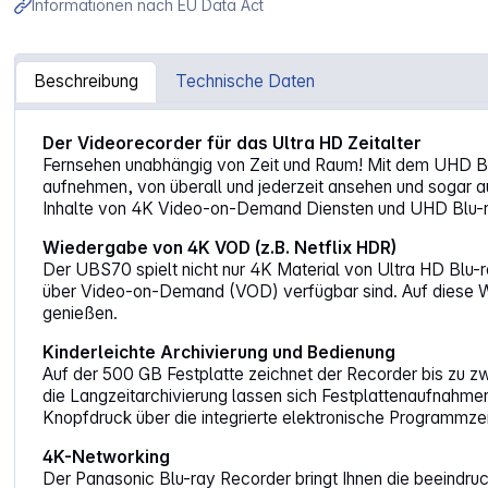
Informationen nach EU Data Act
Beschreibung
Technische Daten
Artikelinformationen "Panasonic DMR-UBS70EGK schwa
Der Videorecorder für das Ultra HD Zeitalter
Fernsehen unabhängig von Zeit und Raum! Mit dem UHD Bl
aufnehmen, von überall und jederzeit ansehen und sogar 
Inhalte von 4K Video-on-Demand Diensten und UHD Blu-ray
Wiedergabe von 4K VOD (z.B. Netflix HDR)
Der UBS70 spielt nicht nur 4K Material von Ultra HD Blu-
über Video-on-Demand (VOD) verfügbar sind. Auf diese Weis
genießen.
Kinderleichte Archivierung und Bedienung
Auf der 500 GB Festplatte zeichnet der Recorder bis zu zw
die Langzeitarchivierung lassen sich Festplattenaufnahmen
Knopfdruck über die integrierte elektronische Programmzei
4K-Networking
Der Panasonic Blu-ray Recorder bringt Ihnen die beeindr