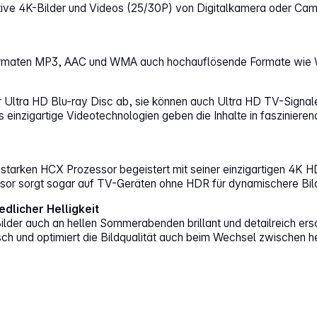
tive 4K-Bilder und Videos (25/30P) von Digitalkamera oder Camco
ormaten MP3, AAC und WMA auch hochauflösende Formate wie 
r Ultra HD Blu-ray Disc ab, sie können auch Ultra HD TV-Sign
inzigartige Videotechnologien geben die Inhalte in faszinieren
rken HCX Prozessor begeistert mit seiner einzigartigen 4K HDR B
ssor sorgt sogar auf TV-Geräten ohne HDR für dynamischere Bi
licher Helligkeit
r auch an hellen Sommerabenden brillant und detailreich ersch
sch und optimiert die Bildqualität auch beim Wechsel zwischen h