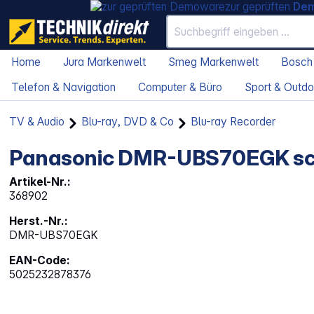
zur geprüften
De
Home
Jura Markenwelt
Smeg Markenwelt
Bosch
Telefon & Navigation
Computer & Büro
Sport & Outdo
TV & Audio
Blu-ray, DVD & Co
Blu-ray Recorder
Panasonic DMR-UBS70EGK s
Artikel-Nr.:
368902
Herst.-Nr.:
DMR-UBS70EGK
EAN-Code:
5025232878376