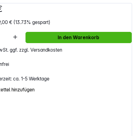
€
9,00 €
(13.73% gespart)
Anzahl: Gib den gewünschten Wert ein ode
In den Warenkorb
MwSt. ggf. zzgl. Versandkosten
frei
erzeit: ca. 1-5 Werktage
ttel hinzufügen