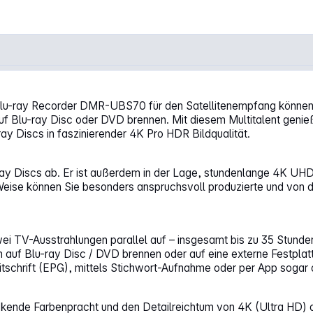
rz"
u-ray Recorder DMR-UBS70 für den Satellitenempfang können S
auf Blu-ray Disc oder DVD brennen. Mit diesem Multitalent gen
 Discs in faszinierender 4K Pro HDR Bildqualität.
ray Discs ab. Er ist außerdem in der Lage, stundenlange 4K UH
e können Sie besonders anspruchsvoll produzierte und von der K
ei TV-Ausstrahlungen parallel auf – insgesamt bis zu 35 Stunden
 auf Blu-ray Disc / DVD brennen oder auf eine externe Festplatt
tschrift (EPG), mittels Stichwort-Aufnahme oder per App sogar 
uckende Farbenpracht und den Detailreichtum von 4K (Ultra HD)