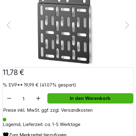
11,78 €
%
EVP**
19,99 €
(41.07% gespart)
Artikel Anzahl: Gib den gewünschten Wert e
In den Warenkorb
Preise inkl. MwSt. ggf. zzgl. Versandkosten
Lagernd, Lieferzeit: ca. 1-5 Werktage
Zum Merkzettel hinzufügen