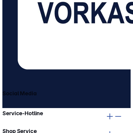
Social Media
gehe zu facebook
gehe zu instagram
Service-Hotline
Shop Service