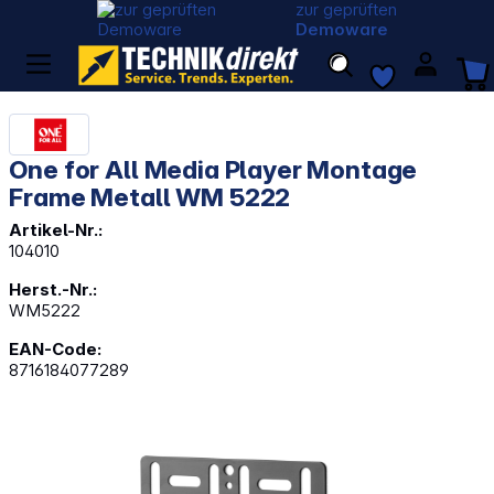
zur geprüften
Demoware
One for All Media Player Montage
Frame Metall WM 5222
Artikel-Nr.:
104010
Herst.-Nr.:
WM5222
EAN-Code:
8716184077289
Bildergalerie überspringen