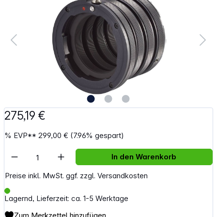
275,19 €
%
EVP**
299,00 €
(7.96% gespart)
Artikel Anzahl: Gib den gewünschten Wert e
In den Warenkorb
Preise inkl. MwSt. ggf. zzgl. Versandkosten
Lagernd, Lieferzeit: ca. 1-5 Werktage
Zum Merkzettel hinzufügen