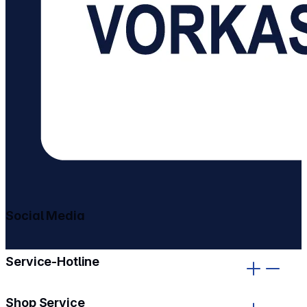
Social Media
gehe zu facebook
gehe zu instagram
Service-Hotline
Shop Service