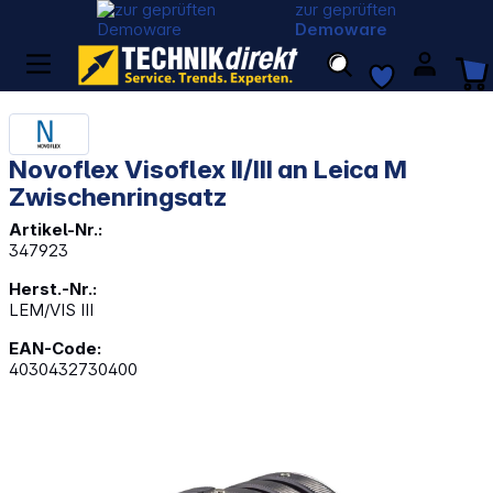
zur geprüften
Demoware
Novoflex Visoflex II/III an Leica M
Zwischenringsatz
Artikel-Nr.:
347923
Herst.-Nr.:
LEM/VIS III
EAN-Code:
4030432730400
Bildergalerie überspringen