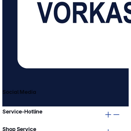
Social Media
gehe zu facebook
gehe zu instagram
Service-Hotline
Shop Service