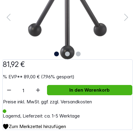
81,92 €
%
EVP**
89,00 €
(7.96% gespart)
Artikel Anzahl: Gib den gewünschten Wert e
In den Warenkorb
Preise inkl. MwSt. ggf. zzgl. Versandkosten
Lagernd, Lieferzeit: ca. 1-5 Werktage
Zum Merkzettel hinzufügen