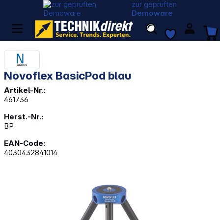
zur geprüften
Demoware
Novoflex BasicPod blau
Artikel-Nr.:
461736
Herst.-Nr.:
BP
EAN-Code:
4030432841014
Bildergalerie überspringen