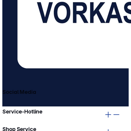
Social Media
gehe zu facebook
gehe zu instagram
Service-Hotline
Shop Service