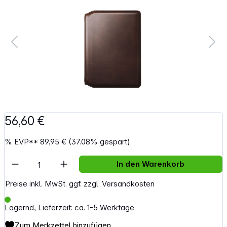
56,60 €
%
EVP**
89,95 €
(37.08% gespart)
Artikel Anzahl: Gib den gewünschten Wert e
In den Warenkorb
Preise inkl. MwSt. ggf. zzgl. Versandkosten
Lagernd, Lieferzeit: ca. 1-5 Werktage
Zum Merkzettel hinzufügen