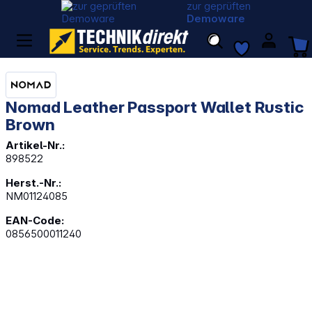
zur geprüften
Demoware
Nomad Leather Passport Wallet Rustic
Brown
Artikel-Nr.:
898522
Herst.-Nr.:
NM01124085
EAN-Code:
0856500011240
Bildergalerie überspringen