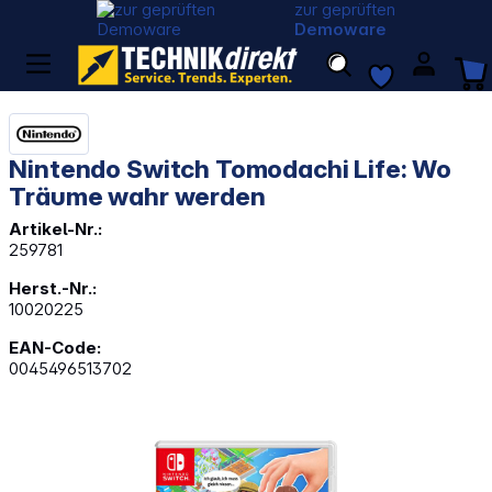
zur geprüften
Demoware
Nintendo Switch Tomodachi Life: Wo
Träume wahr werden
Artikel-Nr.:
259781
Herst.-Nr.:
10020225
EAN-Code:
0045496513702
Bildergalerie überspringen