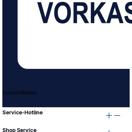
Social Media
gehe zu facebook
gehe zu instagram
Service-Hotline
Shop Service