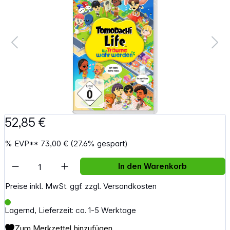
52,85 €
%
EVP**
73,00 €
(27.6% gespart)
Artikel Anzahl: Gib den gewünschten Wert e
In den Warenkorb
Preise inkl. MwSt. ggf. zzgl. Versandkosten
Lagernd, Lieferzeit: ca. 1-5 Werktage
Zum Merkzettel hinzufügen