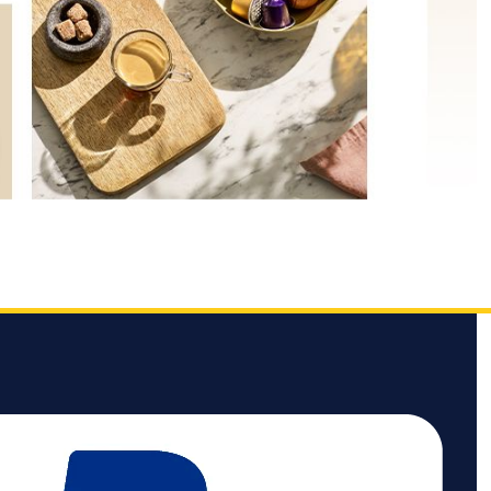
bei Ihnen zu Hause
Nur
gefunden. Gießen
für Nespresso ORIG
Sie einfach die
INAL Kapseln
richtige Menge
Ihr Nespresso Kaffe
Milch in das
e passt mit Essenza
Milchkännchen.
Mini auch in die
Lehnen Sie sich
kleinsten Räume.
dann zurück,
Diese kleine
während die
Kaffeemaschine
Kapsel-Maschine
wurde speziell
für den richtigen
entwickelt, um
Milchschaum in
Ihnen ein perfektes
Ihrer Tasse sorgt.
Kaffeeerlebnis zu
Eigenschaften:
bieten. Genießen
Druck: 19 bar
Sie Espressi oder
Aufheizzeit: 18
Lunghi nach
Sekunden (Kaffee,
Belieben mit zwei
+15 Sek. für
programmierbaren
Milchgetränke)
Tasten. Und das
One-Touch-Taste,
alles ohne
einstellbar:
Kompromisse bei
Espresso, Lungo,
der Qualität, mit der
Cappuccino &amp;
Hochdruckpumpe
Latte Macchiato
und dem schnellen
Milchgetränke:
Aufheizsystem. Eine