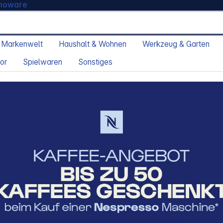
moware
 Markenwelt
Haushalt & Wohnen
Werkzeug & Garten
or
Spielwaren
Sonstiges