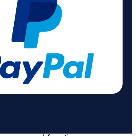
One-Touch-
ausgeprägte
Milchsystem,
Persönlichkeit in
Venturi-System
einer kompakten
Verschiebbare
Verpackung mit
Abtropfschale
klaren Linien. Klein
Automatische
aber oho – für
Abschaltung
große
Fassungsvermögen
Kaffeemomente.
Milchkännchen: 165
Eigenschaften:
ml
Pumpendruck: 19
Fassungsvermögen
bar Aufheizzeit: 25
Wassertank: 1 Liter
Sekunden
Fassungsvermögen
Einstellbare One-
Kapselbehälter: 8
Touch-Tasten für
bis 10 Kapseln
Espresso &amp;
Kabellänge: 90 cm
Lungo Mit
Automatische
AKTIONSBEDINGUN
Power-Off-Funktion
GEN Nespresso Fall
Fassungsvermögen
Kampagne Beim
des Wassertanks:
Kauf einer
600 ml Kabellänge
Nespresso
des Geräts: 80 cm
VERTUO- oder
ORIGINAL-Maschine
AKTIONSBEDINGUN