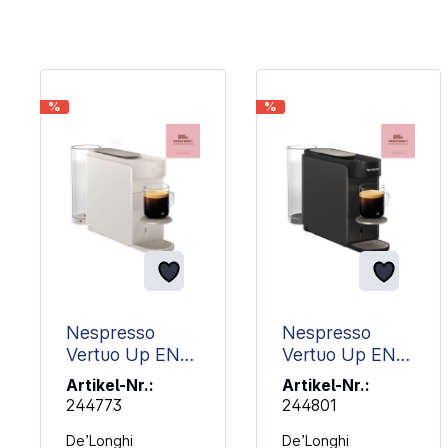
Artikelgalerie überspringen
%
%
Nespresso
Nespresso
Vertuo Up ENV
Vertuo Up ENV
200.W by
200.GY by
Artikel-Nr.:
Artikel-Nr.:
Delonghi, weiß
Delonghi, grau
244773
244801
De’Longhi
De’Longhi