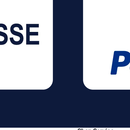
individuell
Milchgetränke:
anpassen. Die
One-Touch-
Verbindung erfolgt
Milchsystem,
per Bluetooth und
Venturi-System
WLAN.
Verschiebbare
Einstellungen
Abtropfschale
werden direkt auf
Automatische
der Maschine
Abschaltung
gespeichert. Auch
Fassungsvermögen
Wartungshinweise
Milchkännchen: 165
und
ml
Statusmeldungen
Fassungsvermögen
sind über die App
Wassertank: 1 Liter
abrufbar. Kompakte
Fassungsvermögen
Bauform für Theke
Kapselbehälter: 8
und BüroMit einer
bis 10 Kapseln
Breite von 12 cm
Kabellänge: 90 cm
passt die Maschine
auch auf schmale
AKTIONSBEDINGUN
Stellflächen. Der
GEN Nespresso Fall
Wassertank fasst
Kampagne Beim
1,4 l und unterstützt
Kauf einer
mehrere Bezüge
Nespresso
ohne Nachfüllen.
VERTUO- oder