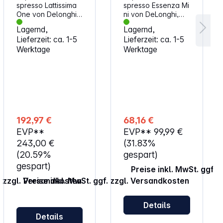
spresso Lattissima
spresso Essenza Mi
One von Delonghi.
ni von DeLonghi,
Nespresso ORIGINA
Schwarz.
Lagernd,
Lagernd,
L bietet Ihnen mit
Nespresso ORIGINA
Lieferzeit: ca. 1-5
Lieferzeit: ca. 1-5
klassischen
L bietet Ihnen mit
Werktage
Werktage
Espressi und
klassischen
außergewöhnlichen
Espressi und
Kaffeekreationen
außergewöhnlichen
einen
Kaffeekreationen
unvergesslichen
einen
Kaffeegenuss.
unvergesslichen
Die Nespresso Latti
Kaffeegenuss.
ssima One ist eine
Die Nespresso Esse
192,97 €
68,16 €
Kaffeekapsel-
nza Mini
Maschine, mit der
EVP**
Kaffeemaschine
EVP**
99,99 €
Sie auf Knopfdruck
bietet eine große
243,00 €
(31.83%
köstliche Getränke
Auswahl
(20.59%
gespart)
auf Milchbasis
an Espressospezial
gespart)
zubereiten können.
itäten, die ganz
Preise inkl. MwSt. ggf.
One-Touch-
einfach
f. zzgl. Versandkosten
Preise inkl. MwSt. ggf. zzgl. Versandkosten
Frischmilchsystem:
zuzubereiten sind.
Bereiten Sie im
Zwei Optionen zur
Handumdrehen auf
Kaffeeauswahl:
Details
Knopfdruck
Wählen Sie
Details
unvergleichlichen
zwischen Espresso