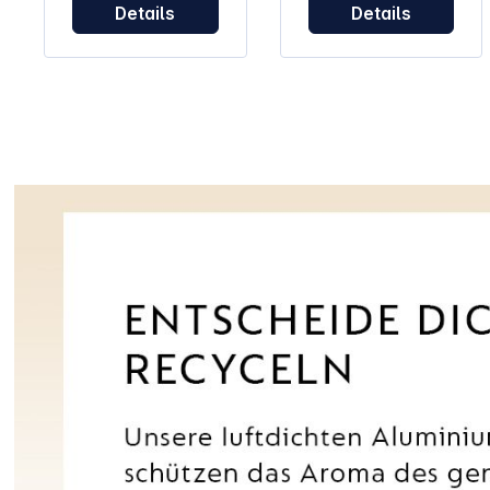
Details
Details
Kaffeeritual.
Kaffeeritual.
Genussvielfalt statt
Genussvielfalt statt
TechnikfokusDie
TechnikfokusDie
Vertuo Up ist dafür
Vertuo Up ist dafür
gemacht, neue
gemacht, neue
Kaffees zu
Kaffees zu
entdecken – vom
entdecken – vom
klassischen
klassischen
Espresso bis zu
Espresso bis zu
Kaffee auf Eis oder
Kaffee auf Eis oder
mit Milch. Die
mit Milch. Die
spezielle Coffee
spezielle Coffee
Creations Taste
Creations Taste
ermöglicht eine
ermöglicht eine
konzentrierte
konzentrierte
Extraktion, bei der
Extraktion, bei der
der Geschmack
der Geschmack
auch bei Rezepten
auch bei Rezepten
kräftig bleibt. So
kräftig bleibt. So
passt die Maschine
passt die Maschine
gut zu Brunch,
gut zu Brunch,
Gästen oder
Gästen oder
ruhigen
ruhigen
Nachmittagen, an
Nachmittagen, an
denen Kaffee
denen Kaffee