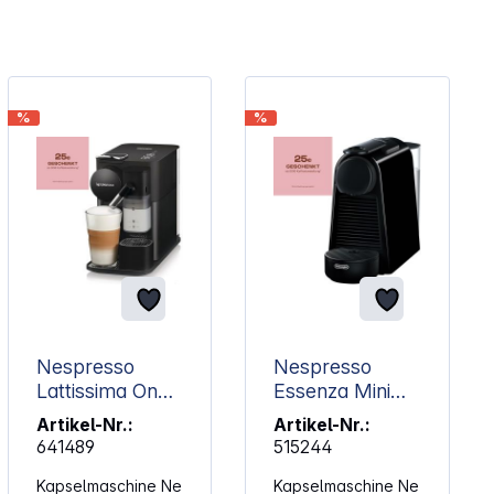
%
%
Nespresso
Nespresso
Lattissima One
Essenza Mini
EN 510.B by
EN 85.B by
Artikel-Nr.:
Artikel-Nr.:
Delonghi, black
Delonghi, black
641489
515244
Kapselmaschine Ne
Kapselmaschine Ne