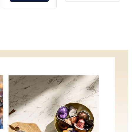
Cappuccino und
und Lungo.
Latte Macchiato zu.
Ultrakompakte
Zwei Optionen zur
Größe: Die
Kaffeeauswahl:
kompakteste unter
Wählen Sie
den Nespresso Kaff
zwischen Espresso
eemaschinen lässt
und Lungo.
sich dank ihres
Kompaktes Design:
schlanken,
die kompakteste
kompakten Designs
Lattissima-
einfach in jeder
Kaffeemaschine,
Küche aufstellen
die in jeden Raum
und überall mit
passt Nur
hinnehmen.
für Nespresso ORIG
Energiesparend:
INAL Kapseln Das
Nach zwei Minuten
Leben mit der
Inaktivität schaltet
Lattissima One
diese
Kaffeemaschine ist
Kaffeemaschine in
so einfach wie
den Eco-Modus,
Füllen,
verbraucht weniger
Aufschäumen und
Energie und
Genießen.
schaltet sich nach
Cappuccino und
neun Minuten
Latte Macchiato
Inaktivität
haben ihren Platz
automatisch aus.