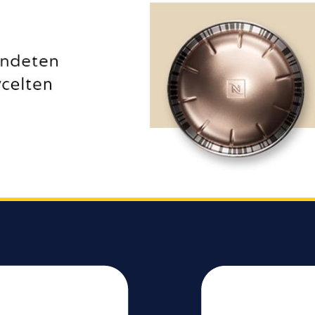
Steuerung erfolgt
haben ihren Platz
über klar definierte
bei Ihnen zu Hause
Tasten mit LED-
gefunden. Gießen
Anzeigen. Eine
Sie einfach die
automatische
richtige Menge
Abschaltung nach 2
Milch in das
Minuten reduziert
Milchkännchen.
den
Lehnen Sie sich
Stromverbrauch im
dann zurück,
Leerlauf. Über den
während die
integrierten
Kapsel-Maschine
Wartungsmodus
für den richtigen
lassen sich
Milchschaum in
Reinigungs- und
Ihrer Tasse sorgt.
Entkalkungsprogra
Eigenschaften:
mme starten.
Druck: 19 bar
Statusanzeigen
Aufheizzeit: 18
informieren über
Sekunden (Kaffee,
notwendige Pflege.
+15 Sek. für
Personalisierung
Milchgetränke)
per AppÜber die
One-Touch-Taste,
Nespresso App
einstellbar:
kannst du
Espresso, Lungo,
Kaffeelänge und
Cappuccino &amp;
Temperatur
Latte Macchiato