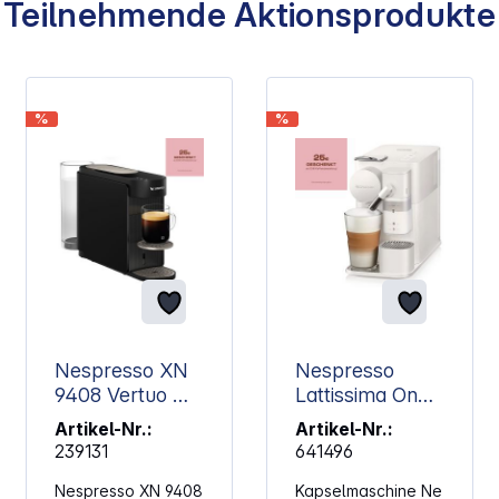
Teilnehmende Aktionsprodukte
%
%
Nespresso XN
Nespresso
9408 Vertuo Up
Lattissima One
schwarz by
EN 510.W by
Artikel-Nr.:
Artikel-Nr.:
Krups
Delonghi, white
239131
641496
Nespresso XN 9408
Kapselmaschine Ne