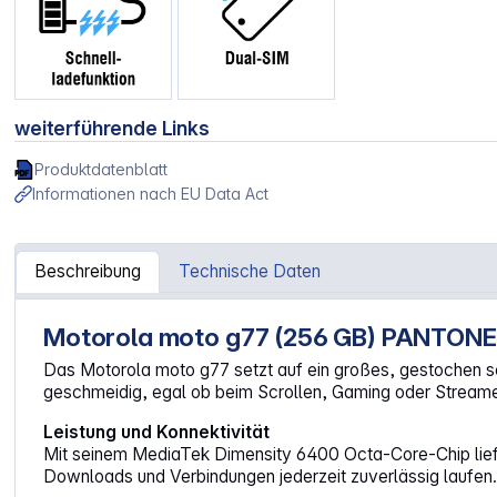
weiterführende Links
Produktdatenblatt
Informationen nach EU Data Act
Beschreibung
Technische Daten
Motorola moto g77 (256 GB) PANTONE 
Artikelinformationen "Motorola moto g77 PANTONE black 
Das Motorola moto g77 setzt auf ein großes, gestochen sc
geschmeidig, egal ob beim Scrollen, Gaming oder Stream
Leistung und Konnektivität
Mit seinem MediaTek Dimensity 6400 Octa‑Core‑Chip liefe
Downloads und Verbindungen jederzeit zuverlässig laufen