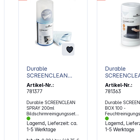
Durable
Durable
SCREENCLEAN
SCREENCLE
SPRAY 200ml
BOX 100
Artikel-Nr.:
Artikel-Nr.:
Bildschirmreinigungs
Feuchtreinig
781377
781363
set 582300
her 573602
Durable SCREENCLEAN
Durable SCREE
SPRAY 200ml
BOX 100 -
Bildschirmreinigungsset
Feuchtreinigung
(582300).
(573602). Feuch
Lagernd, Lieferzeit: ca.
Lagernd, Lieferz
Reinigungsspray für
Reinigungstücher
1-5 Werktage
1-5 Werktage
Bildschirme von
Bildschirme von
Computern, Laptops,
Computern, Lapt