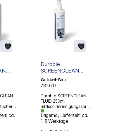
Durable
AN
SCREENCLEAN
FLUID 250ml
Artikel-Nr.:
ungstüc
Bildschirmreinigungs
781370
spray 578219
NCLEAN
Durable SCREENCLEAN
FLUID 250ml
stücher
Bildschirmreinigungsspra
te
y (578219). Pumpspray
eit: ca.
Lagernd, Lieferzeit: ca.
 für
für die streifenfreie
1-5 Werktage
Bildschirmreinigung
ops,
Reinigungsspray für