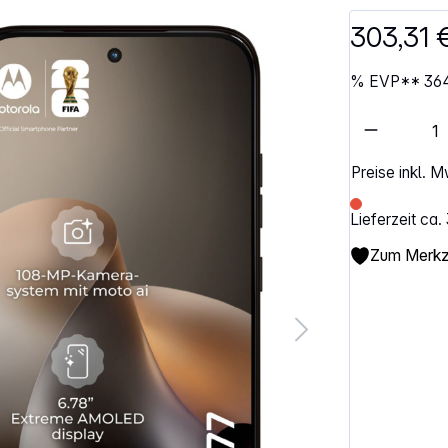
303,31 
%
EVP**
36
Artikel 
Preise inkl. 
Lieferzeit ca
Zum Merkze