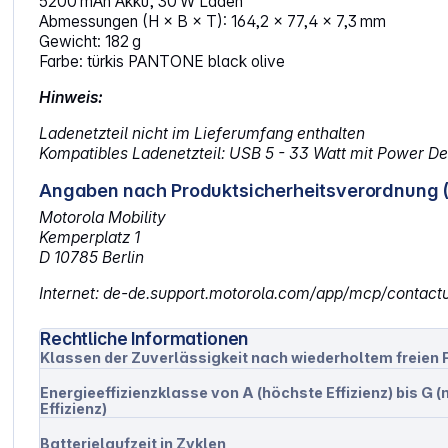
5200 mAh Akku, 30 W Laden
Abmessungen (H × B × T): 164,2 × 77,4 × 7,3 mm
Gewicht: 182 g
Farbe: türkis PANTONE black olive
Hinweis:
Ladenetzteil nicht im Lieferumfang enthalten
Kompatibles Ladenetzteil: USB 5 - 33 Watt mit Power De
Angaben nach Produktsicherheitsverordnung 
Motorola Mobility
Kemperplatz 1
D 10785 Berlin
Internet: de-de.support.motorola.com/app/mcp/contact
Rechtliche Informationen
Klassen der Zuverlässigkeit nach wiederholtem freien F
Energieeffizienzklasse von A (höchste Effizienz) bis G (
Effizienz)
Batterielaufzeit in Zyklen