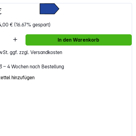
€
4,00 €
(16.67% gespart)
Anzahl: Gib den gewünschten Wert ein ode
In den Warenkorb
MwSt. ggf. zzgl. Versandkosten
. 3 – 4 Wochen nach Bestellung
ttel hinzufügen