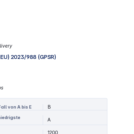
livery
(EU) 2023/988 (GPSR)
us
B
all von A bis E
niedrigste
A
1200