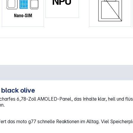
black olive
olive"
harfes 6,78‑Zoll AMOLED‑Panel, das Inhalte klar, hell und flüs
en.
rt das moto g77 schnelle Reaktionen im Alltag. Viel Speicherp
.