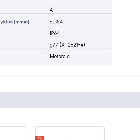
A
60:54
yklus (h:min)
IP64
g77 (XT2621-4)
Motorola
%