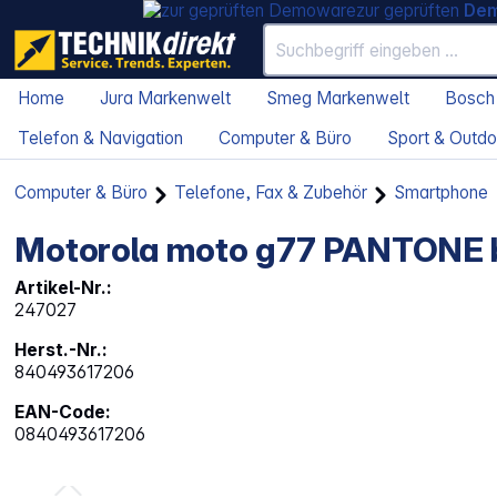
zur geprüften
De
Home
Jura Markenwelt
Smeg Markenwelt
Bosch
Telefon & Navigation
Computer & Büro
Sport & Outdo
Computer & Büro
Telefone, Fax & Zubehör
Smartphone
Motorola moto g77 PANTONE b
Artikel-Nr.:
247027
Herst.-Nr.:
840493617206
EAN-Code:
0840493617206