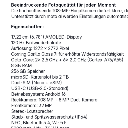
Beeindruckende Fotoqualität für jeden Moment
Die hochauflösende 108‑MP‑Hauptkamera liefert klare, de
Unterstützt durch moto ai werden Einstellungen automatisc
Eigenschaften:
17,22 cm (6,78") AMOLED‑Display
120 Hz Bildwiederholrate
Auflösung: 1272 × 2772 Pixel
Corning Gorilla Glass 7i für erhöhte Widerstandsfähigkeit
Octa‑Core: 2× 2,5 GHz + 6× 2,0 GHz (Cortex‑A76/A55)
8 GB RAM
256 GB Speicher
microSD‑Kartenslot bis 2 TB
Dual‑SIM (Nano + eSIM)
USB‑C (USB‑2.0‑Standard)
Betriebssystem: Android 16
Rückkamera: 108 MP + 8 MP Dual‑Kamera
Frontkamera: 32 MP
Stereo‑Lautsprecher
Staub- und Spritzwasserschutz (IP64)
NFC, Bluetooth 5.4, Wi‑Fi 5