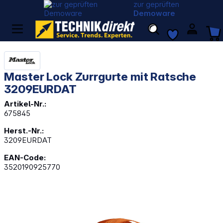
zur geprüften
Demoware
Master Lock Zurrgurte mit Ratsche
3209EURDAT
Artikel-Nr.:
675845
Herst.-Nr.:
3209EURDAT
EAN-Code:
3520190925770
Bildergalerie überspringen