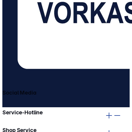
Social Media
gehe zu facebook
gehe zu instagram
Service-Hotline
Shop Service