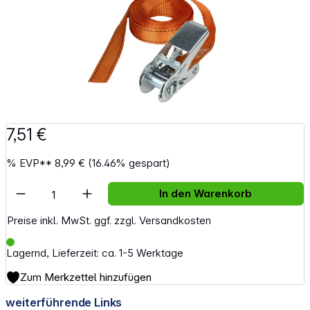
7,51 €
%
EVP**
8,99 €
(16.46% gespart)
Artikel Anzahl: Gib den gewünschten Wert e
In den Warenkorb
Preise inkl. MwSt. ggf. zzgl. Versandkosten
Lagernd, Lieferzeit: ca. 1-5 Werktage
Zum Merkzettel hinzufügen
weiterführende Links