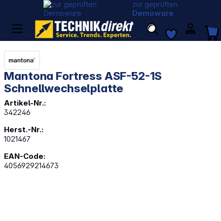
zur geprüften
Demoware
Mantona Fortress ASF-52-1S
Schnellwechselplatte
Artikel-Nr.:
342246
Herst.-Nr.:
1021467
EAN-Code:
4056929214673
Bildergalerie überspringen