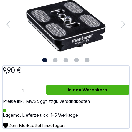
9,90 €
Artikel Anzahl: Gib den gewünschten Wert e
In den Warenkorb
Preise inkl. MwSt. ggf. zzgl. Versandkosten
Lagernd, Lieferzeit: ca. 1-5 Werktage
Zum Merkzettel hinzufügen