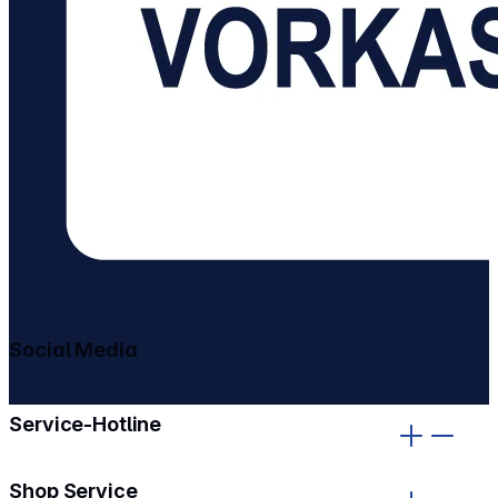
Social Media
gehe zu facebook
gehe zu instagram
Service-Hotline
Shop Service