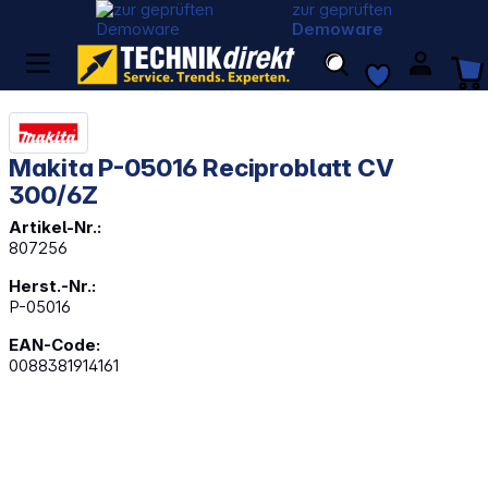
zur geprüften
Demoware
Makita P-05016 Reciproblatt CV
300/6Z
Artikel-Nr.:
807256
Herst.-Nr.:
P-05016
EAN-Code:
0088381914161
Bildergalerie überspringen