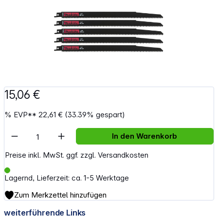
15,06 €
%
EVP**
22,61 €
(33.39% gespart)
Artikel Anzahl: Gib den gewünschten Wert e
In den Warenkorb
Preise inkl. MwSt. ggf. zzgl. Versandkosten
Lagernd, Lieferzeit: ca. 1-5 Werktage
Zum Merkzettel hinzufügen
weiterführende Links