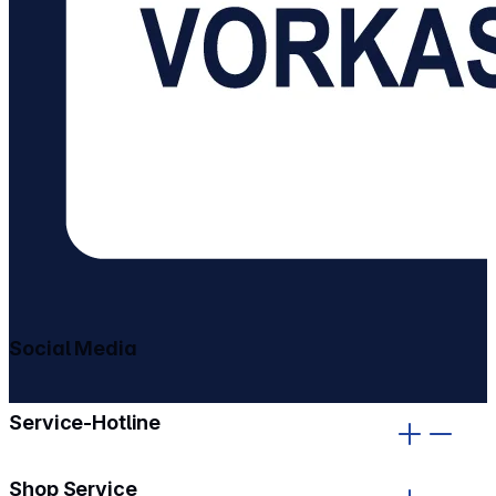
Social Media
gehe zu facebook
gehe zu instagram
Service-Hotline
Shop Service