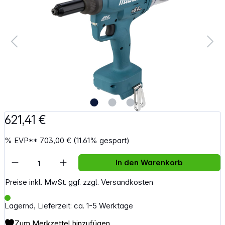
621,41 €
%
EVP**
703,00 €
(11.61% gespart)
Artikel Anzahl: Gib den gewünschten Wert e
In den Warenkorb
Preise inkl. MwSt. ggf. zzgl. Versandkosten
Lagernd, Lieferzeit: ca. 1-5 Werktage
Zum Merkzettel hinzufügen