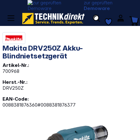
zur geprüften
Demoware
Makita DRV250Z Akku-
Blindnietsetzgerät
Artikel-Nr.:
700968
Herst.-Nr.:
DRV250Z
EAN-Code:
0088381876360#0088381876377
Bildergalerie überspringen