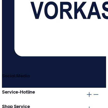
Social Media
gehe zu facebook
gehe zu instagram
Service-Hotline
Shop Service