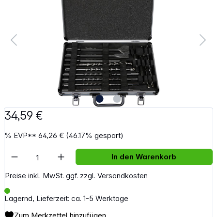
34,59 €
%
EVP**
64,26 €
(46.17% gespart)
Artikel Anzahl: Gib den gewünschten Wert e
In den Warenkorb
Preise inkl. MwSt. ggf. zzgl. Versandkosten
Lagernd, Lieferzeit: ca. 1-5 Werktage
Zum Merkzettel hinzufügen