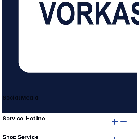
Social Media
gehe zu facebook
gehe zu instagram
Service-Hotline
Shop Service