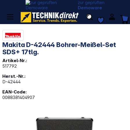
zur geprüften
Demoware
Makita D-42444 Bohrer-Meißel-Set
SDS+ 17tlg.
Artikel-Nr.:
517792
Herst.-Nr.:
D-42444
EAN-Code:
0088381404907
Bildergalerie überspringen