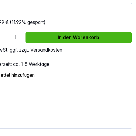
99 €
(11.92% gespart)
Anzahl: Gib den gewünschten Wert ein ode
In den Warenkorb
MwSt. ggf. zzgl. Versandkosten
erzeit: ca. 1-5 Werktage
ttel hinzufügen