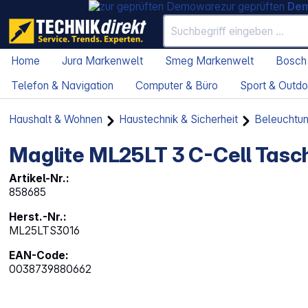
zur geprüften
De
Home
Jura Markenwelt
Smeg Markenwelt
Bosch
Telefon & Navigation
Computer & Büro
Sport & Outdo
Haushalt & Wohnen
Haustechnik & Sicherheit
Beleuchtu
Maglite ML25LT 3 C-Cell Tas
Artikel-Nr.:
858685
Herst.-Nr.:
ML25LTS3016
EAN-Code:
0038739880662