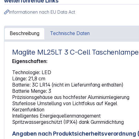
weiterführende Links
Informationen nach EU Data Act
Beschreibung
Technische Daten
Maglite ML25LT 3 C-Cell Taschenlampe
Artikelinformationen "Maglite ML25LT 3 C-Cell Taschenl
Eigenschaften:
Technologie: LED
Länge: 21,8 cm
Batterie: 3C LR14 (nicht im Lieferumfang enthalten)
Batterie Menge: 3
Präzisionsgehäuse aus hochfester Aluminiumlegierung
Stufenlose Umstellung von Lichtfokus auf Kegel
Kerzenfunktion
Intelligentes Energiequellenmanagement
Spritzwassergeschützt (IPX4) dank Gummidichtung
Angaben nach Produktsicherheitsverordnung 