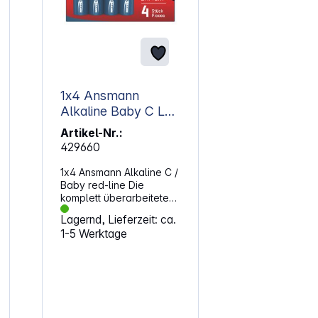
1x4 Ansmann
Alkaline Baby C LR
14 red-line 5015571
Artikel-Nr.:
429660
1x4 Ansmann Alkaline C /
Baby red-line Die
komplett überarbeitete
ANSMANN Alkaline-Linie
Lagernd, Lieferzeit: ca.
im attraktiven Design ist
1-5 Werktage
die ideale Energiequelle
bei Dauerbelastung im
Niedrigstrombereich. Für
Geräte des täglichen
Bedarfs mit
gleichbleibendem
Energieverbrauch wie