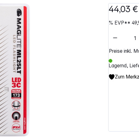
44,03 €
%
EVP**
49,
Artikel 
Preise inkl. 
Lagernd, Lief
Zum Merkze