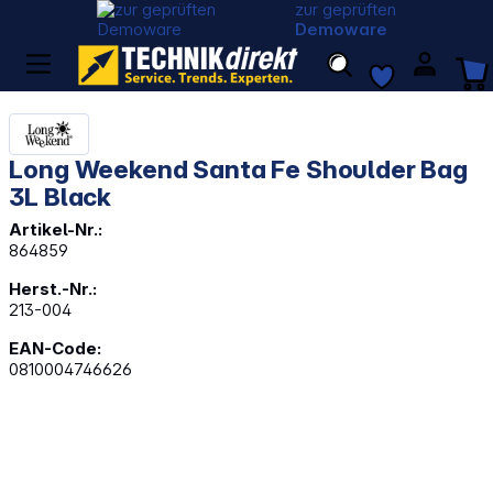
zur geprüften
Demoware
Long Weekend Santa Fe Shoulder Bag
3L Black
Artikel-Nr.:
864859
Herst.-Nr.:
213-004
EAN-Code:
0810004746626
Bildergalerie überspringen