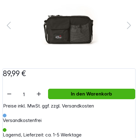
89,99 €
Artikel Anzahl: Gib den gewünschten Wert e
In den Warenkorb
Preise inkl. MwSt. ggf. zzgl. Versandkosten
Versandkostenfrei
Lagernd, Lieferzeit: ca. 1-5 Werktage