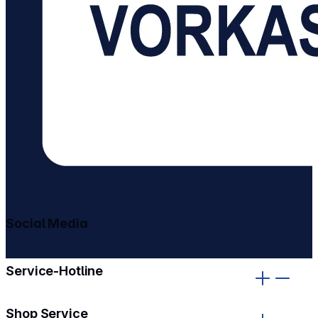
Social Media
gehe zu facebook
gehe zu instagram
Service-Hotline
Shop Service