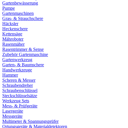
Gartenbewässerung
Pumpe
Gartenmaschinen
Gras- & Strauchschere
Häcksler
Heckenschere
Kettensäge
Mähroboter
Rasenmäher
Rasentrimmer & Sense
Zubehör Gartenmaschine
Gartenwerkzeug
Garten- & Baumschere
Handwerkzeuge
Hammer
Scheren & Messer
Schraubendreher
Schraubenschlüssel
Steckschlüsselsätze
Werkzeug Sets
Mess- & Prüfgeräte
Lasergeräte
Messgeräte
Multimeter & Spannungsprüfer
Ortungsgeräte & Materialdetektoren