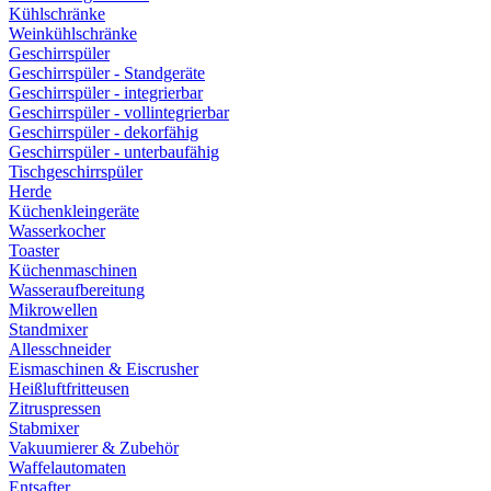
Kühlschränke
Weinkühlschränke
Geschirrspüler
Geschirrspüler - Standgeräte
Geschirrspüler - integrierbar
Geschirrspüler - vollintegrierbar
Geschirrspüler - dekorfähig
Geschirrspüler - unterbaufähig
Tischgeschirrspüler
Herde
Küchenkleingeräte
Wasserkocher
Toaster
Küchenmaschinen
Wasseraufbereitung
Mikrowellen
Standmixer
Allesschneider
Eismaschinen & Eiscrusher
Heißluftfritteusen
Zitruspressen
Stabmixer
Vakuumierer & Zubehör
Waffelautomaten
Entsafter