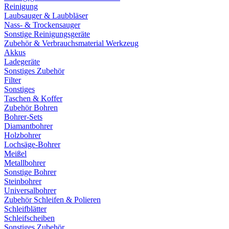
Reinigung
Laubsauger & Laubbläser
Nass- & Trockensauger
Sonstige Reinigungsgeräte
Zubehör & Verbrauchsmaterial Werkzeug
Akkus
Ladegeräte
Sonstiges Zubehör
Filter
Sonstiges
Taschen & Koffer
Zubehör Bohren
Bohrer-Sets
Diamantbohrer
Holzbohrer
Lochsäge-Bohrer
Meißel
Metallbohrer
Sonstige Bohrer
Steinbohrer
Universalbohrer
Zubehör Schleifen & Polieren
Schleifblätter
Schleifscheiben
Sonstiges Zubehör