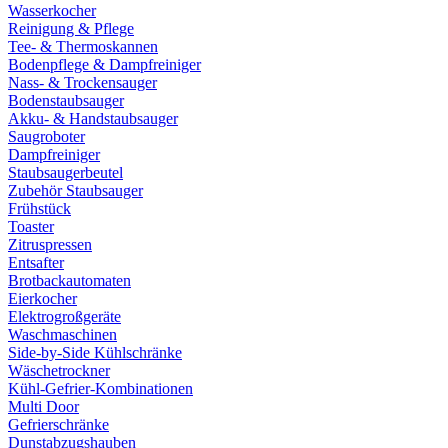
Wasserkocher
Reinigung & Pflege
Tee- & Thermoskannen
Bodenpflege & Dampfreiniger
Nass- & Trockensauger
Bodenstaubsauger
Akku- & Handstaubsauger
Saugroboter
Dampfreiniger
Staubsaugerbeutel
Zubehör Staubsauger
Frühstück
Toaster
Zitruspressen
Entsafter
Brotbackautomaten
Eierkocher
Elektrogroßgeräte
Waschmaschinen
Side-by-Side Kühlschränke
Wäschetrockner
Kühl-Gefrier-Kombinationen
Multi Door
Gefrierschränke
Dunstabzugshauben