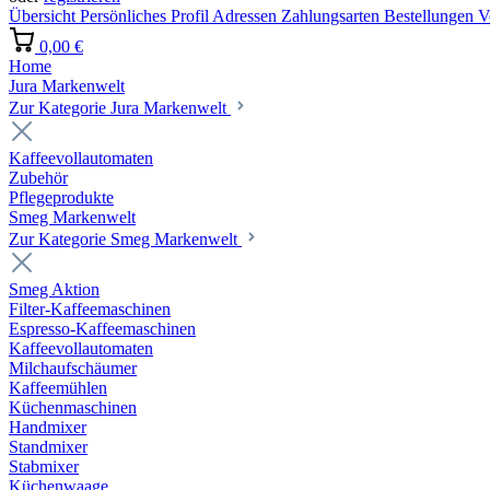
Übersicht
Persönliches Profil
Adressen
Zahlungsarten
Bestellungen
V
0,00 €
Home
Jura Markenwelt
Zur Kategorie Jura Markenwelt
Kaffeevollautomaten
Zubehör
Pflegeprodukte
Smeg Markenwelt
Zur Kategorie Smeg Markenwelt
Smeg Aktion
Filter-Kaffeemaschinen
Espresso-Kaffeemaschinen
Kaffeevollautomaten
Milchaufschäumer
Kaffeemühlen
Küchenmaschinen
Handmixer
Standmixer
Stabmixer
Küchenwaage