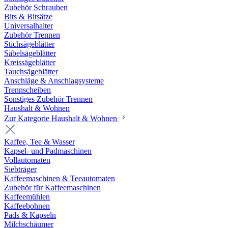
Zubehör Schrauben
Bits & Bitsätze
Universalhalter
Zubehör Trennen
Stichsägeblätter
Säbelsägeblätter
Kreissägeblätter
Tauchsägeblätter
Anschläge & Anschlagsysteme
Trennscheiben
Sonstiges Zubehör Trennen
Haushalt & Wohnen
Zur Kategorie Haushalt & Wohnen
Kaffee, Tee & Wasser
Kapsel- und Padmaschinen
Vollautomaten
Siebträger
Kaffeemaschinen & Teeautomaten
Zubehör für Kaffeemaschinen
Kaffeemühlen
Kaffeebohnen
Pads & Kapseln
Milchschäumer