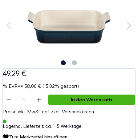
49,29 €
%
EVP**
58,00 €
(15.02% gespart)
Artikel Anzahl: Gib den gewünschten Wert e
In den Warenkorb
Preise inkl. MwSt. ggf. zzgl. Versandkosten
Lagernd, Lieferzeit: ca. 1-5 Werktage
Zum Merkzettel hinzufügen