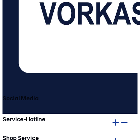
Social Media
gehe zu facebook
gehe zu instagram
Service-Hotline
Shop Service