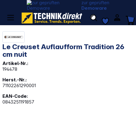
zur geprüften
Demoware
Le Creuset Auflaufform Tradition 26
cm nuit
Artikel-Nr.:
194478
Herst.-Nr.:
71102261290001
EAN-Code:
0843251191857
Bildergalerie überspringen