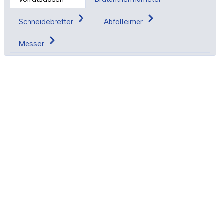
Schneidebretter
Abfalleimer
Messer