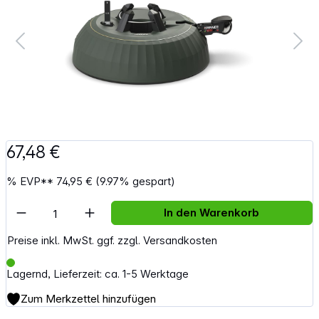
67,48 €
%
EVP**
74,95 €
(9.97% gespart)
Artikel Anzahl: Gib den gewünschten Wert e
In den Warenkorb
Preise inkl. MwSt. ggf. zzgl. Versandkosten
Lagernd, Lieferzeit: ca. 1-5 Werktage
Zum Merkzettel hinzufügen