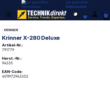
zur geprüften
Demoware
Krinner X-280 Deluxe
Artikel-Nr.:
791779
Herst.-Nr.:
94335
EAN-Code:
4011972943352
Bildergalerie überspringen