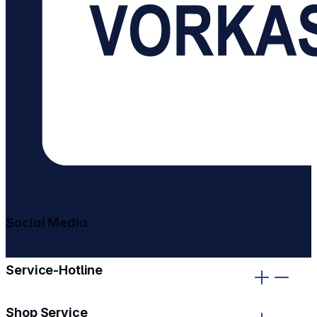
Social Media
gehe zu facebook
gehe zu instagram
Service-Hotline
Shop Service