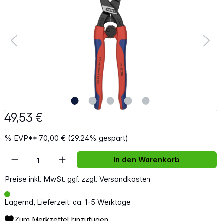
49,53 €
%
EVP**
70,00 €
(29.24% gespart)
Artikel Anzahl: Gib den gewünschten Wert e
In den Warenkorb
Preise inkl. MwSt. ggf. zzgl. Versandkosten
Lagernd, Lieferzeit: ca. 1-5 Werktage
Zum Merkzettel hinzufügen