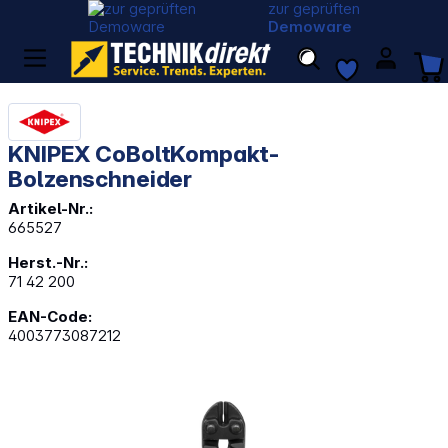
zur geprüften
Demoware
KNIPEX CoBoltKompakt-
Bolzenschneider
Artikel-Nr.:
665527
Herst.-Nr.:
71 42 200
EAN-Code:
4003773087212
Bildergalerie überspringen