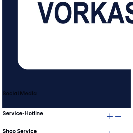
Social Media
gehe zu facebook
gehe zu instagram
Service-Hotline
Shop Service