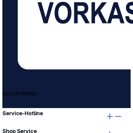
Social Media
gehe zu facebook
gehe zu instagram
Service-Hotline
Shop Service