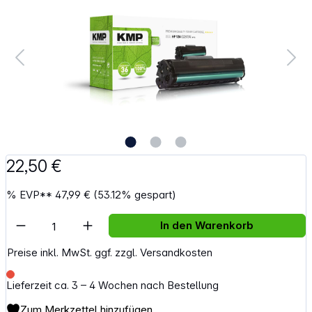
22,50 €
%
EVP**
47,99 €
(53.12% gespart)
Artikel Anzahl: Gib den gewünschten Wert e
In den Warenkorb
Preise inkl. MwSt. ggf. zzgl. Versandkosten
Lieferzeit ca. 3 – 4 Wochen nach Bestellung
Zum Merkzettel hinzufügen