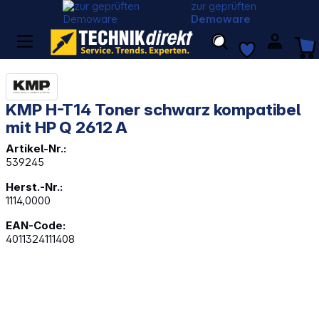
zur geprüften
Demoware
KMP H-T14 Toner schwarz kompatibel
mit HP Q 2612 A
Artikel-Nr.:
539245
Herst.-Nr.:
1114,0000
EAN-Code:
4011324111408
Bildergalerie überspringen