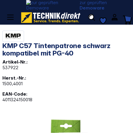
zur geprüften
Demoware
KMP C57 Tintenpatrone schwarz
kompatibel mit PG-40
Artikel-Nr.:
537922
Herst.-Nr.:
1500,4001
EAN-Code:
4011324150018
Bildergalerie überspringen