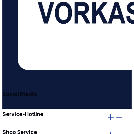
Social Media
gehe zu facebook
gehe zu instagram
Service-Hotline
Shop Service