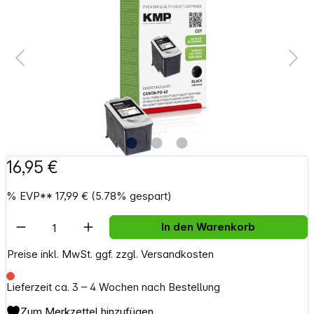
16,95 €
%
EVP**
17,99 €
(5.78% gespart)
Artikel Anzahl: Gib den gewünschten Wert e
In den Warenkorb
Preise inkl. MwSt. ggf. zzgl. Versandkosten
Lieferzeit ca. 3 – 4 Wochen nach Bestellung
Zum Merkzettel hinzufügen