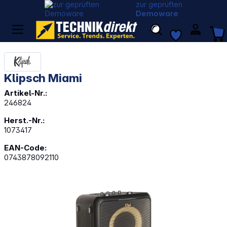
zur geprüften
Demoware
Klipsch Miami
Artikel-Nr.:
246824
Herst.-Nr.:
1073417
EAN-Code:
0743878092110
Bildergalerie überspringen