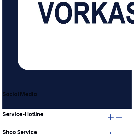
Social Media
gehe zu facebook
gehe zu instagram
Service-Hotline
Shop Service