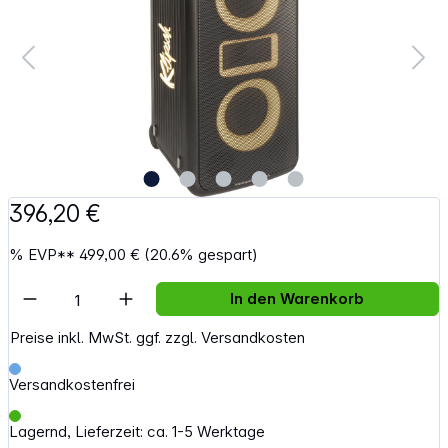
396,20 €
%
EVP**
499,00 €
(20.6% gespart)
Artikel Anzahl: Gib den gewünschten Wert e
In den Warenkorb
Preise inkl. MwSt. ggf. zzgl. Versandkosten
Versandkostenfrei
Lagernd, Lieferzeit: ca. 1-5 Werktage