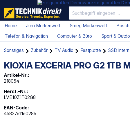
zur geprüften
De
Home
Jura Markenwelt
Smeg Markenwelt
Bosch
Telefon & Navigation
Computer & Büro
Sport & Outdo
Sonstiges
Zubehör
TV Audio
Festplatte
SSD intern
KIOXIA EXCERIA PRO G2 1TB M
Artikel-Nr.:
218054
Herst.-Nr.:
LVE10Z1T02G8
EAN-Code:
4582761160286