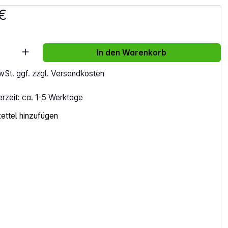
€
Anzahl: Gib den gewünschten Wert ein ode
In den Warenkorb
MwSt. ggf. zzgl. Versandkosten
erzeit: ca. 1-5 Werktage
ttel hinzufügen