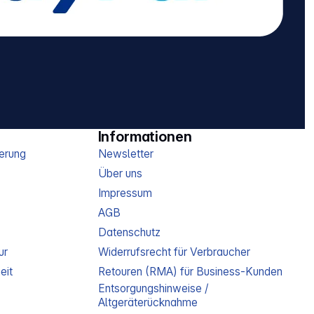
Informationen
erung
Newsletter
Über uns
Impressum
AGB
Datenschutz
ur
Widerrufsrecht für Verbraucher
eit
Retouren (RMA) für Business-Kunden
Entsorgungshinweise /
Altgeräterücknahme