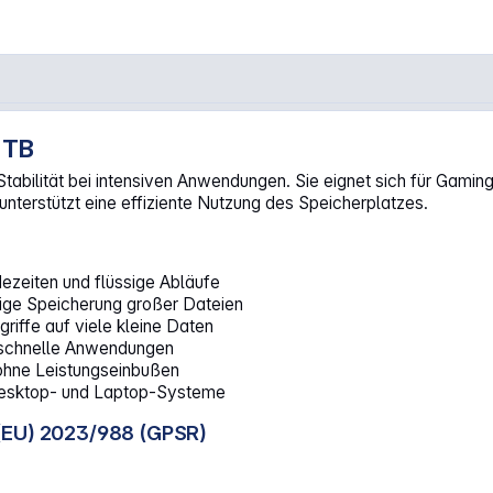
 TB
2280 PCIe 5.0 LVE10Z1T02G8"
abilität bei intensiven Anwendungen. Sie eignet sich für Gamin
terstützt eine effiziente Nutzung des Speicherplatzes.
zeiten und flüssige Abläufe
ige Speicherung großer Dateien
riffe auf viele kleine Daten
nsschnelle Anwendungen
ohne Leistungseinbußen
 Desktop- und Laptop-Systeme
(EU) 2023/988 (GPSR)