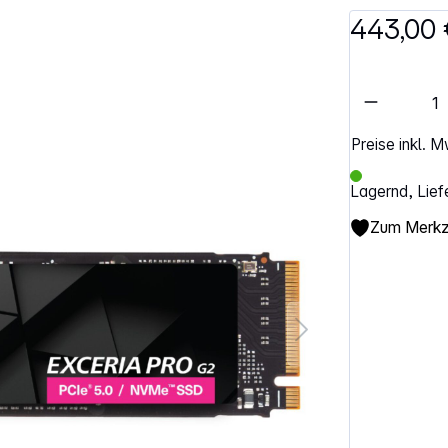
443,00 
Artikel 
Preise inkl. 
Lagernd, Lief
Zum Merkze