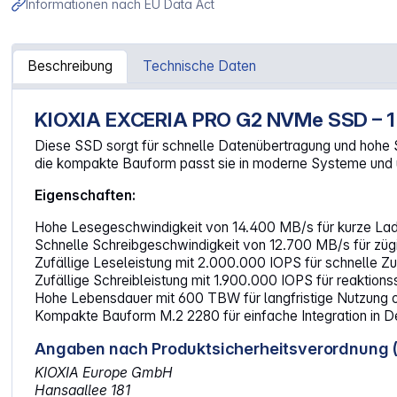
Informationen nach EU Data Act
Beschreibung
Technische Daten
KIOXIA EXCERIA PRO G2 NVMe SSD – 1
Artikelinformationen "KIOXIA EXCERIA PRO G2 1TB M.2 
Diese SSD sorgt für schnelle Datenübertragung und hohe St
die kompakte Bauform passt sie in moderne Systeme und un
Eigenschaften:
Hohe Lesegeschwindigkeit von 14.400 MB/s für kurze Lade
Schnelle Schreibgeschwindigkeit von 12.700 MB/s für züg
Zufällige Leseleistung mit 2.000.000 IOPS für schnelle Zug
Zufällige Schreibleistung mit 1.900.000 IOPS für reaktio
Hohe Lebensdauer mit 600 TBW für langfristige Nutzung 
Kompakte Bauform M.2 2280 für einfache Integration in
Angaben nach Produktsicherheitsverordnung 
KIOXIA Europe GmbH
Hansaallee 181