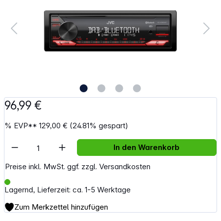
96,99 €
%
EVP**
129,00 €
(24.81% gespart)
Artikel Anzahl: Gib den gewünschten Wert e
In den Warenkorb
Preise inkl. MwSt. ggf. zzgl. Versandkosten
Lagernd, Lieferzeit: ca. 1-5 Werktage
Zum Merkzettel hinzufügen