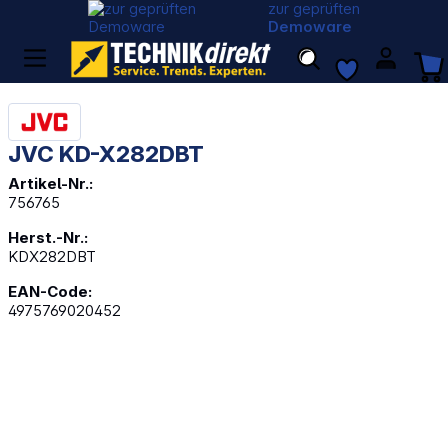
zur geprüften
Demoware
JVC KD-X282DBT
Artikel-Nr.:
756765
Herst.-Nr.:
KDX282DBT
EAN-Code:
4975769020452
Bildergalerie überspringen