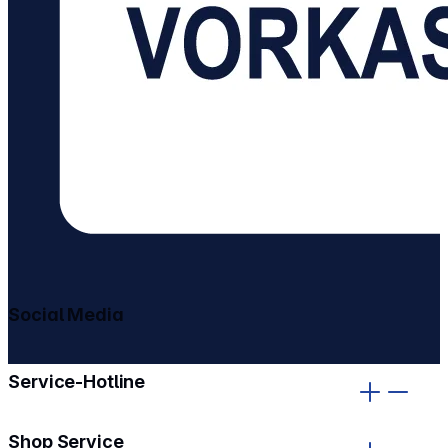
Social Media
gehe zu facebook
gehe zu instagram
Service-Hotline
Shop Service