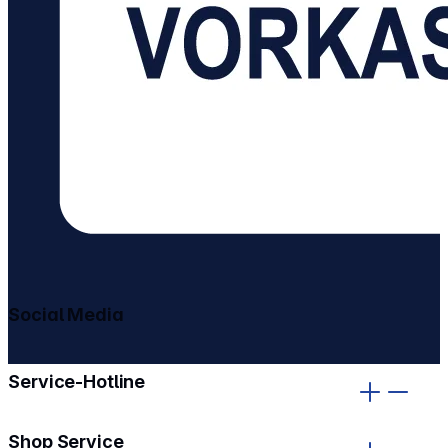
Social Media
gehe zu facebook
gehe zu instagram
Service-Hotline
Shop Service