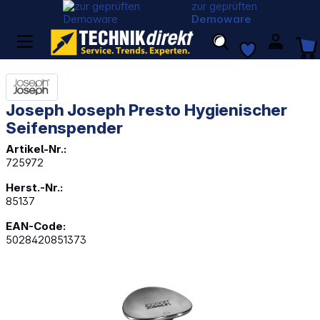
zur geprüften
Demoware
Joseph Joseph Presto Hygienischer
Seifenspender
Artikel-Nr.:
725972
Herst.-Nr.:
85137
EAN-Code:
5028420851373
Bildergalerie überspringen