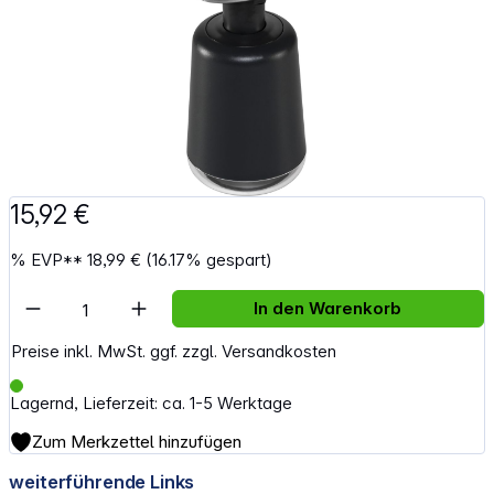
15,92 €
%
EVP**
18,99 €
(16.17% gespart)
Artikel Anzahl: Gib den gewünschten Wert e
In den Warenkorb
Preise inkl. MwSt. ggf. zzgl. Versandkosten
Lagernd, Lieferzeit: ca. 1-5 Werktage
Zum Merkzettel hinzufügen
weiterführende Links