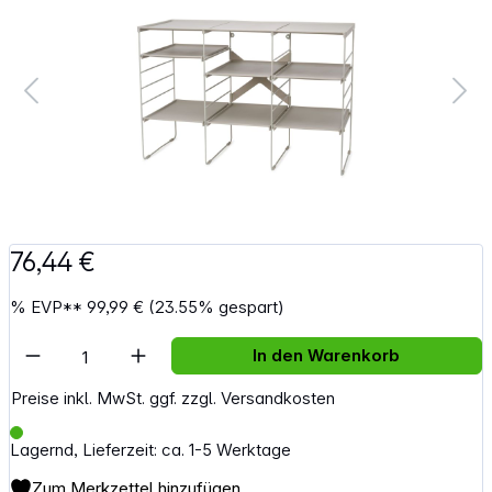
76,44 €
%
EVP**
99,99 €
(23.55% gespart)
Artikel Anzahl: Gib den gewünschten Wert e
In den Warenkorb
Preise inkl. MwSt. ggf. zzgl. Versandkosten
Lagernd, Lieferzeit: ca. 1-5 Werktage
Zum Merkzettel hinzufügen