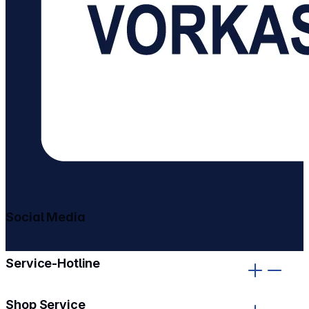
Social Media
gehe zu facebook
gehe zu instagram
Service-Hotline
Shop Service