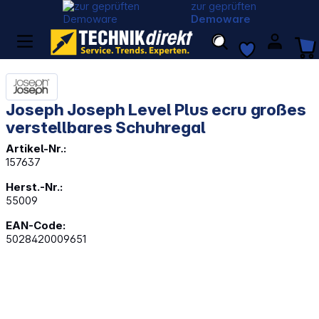
zur geprüften
Demoware
Joseph Joseph Level Plus ecru großes
verstellbares Schuhregal
Artikel-Nr.:
157637
Herst.-Nr.:
55009
EAN-Code:
5028420009651
Bildergalerie überspringen