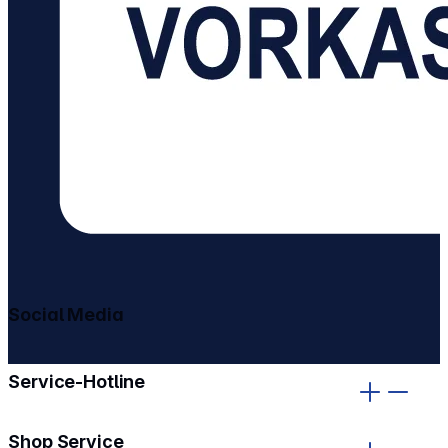
Social Media
gehe zu facebook
gehe zu instagram
Service-Hotline
Shop Service