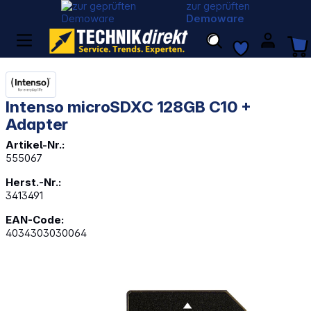
zur geprüften
Demoware
Intenso microSDXC 128GB C10 +
Adapter
Artikel-Nr.:
555067
Herst.-Nr.:
3413491
EAN-Code:
4034303030064
Bildergalerie überspringen