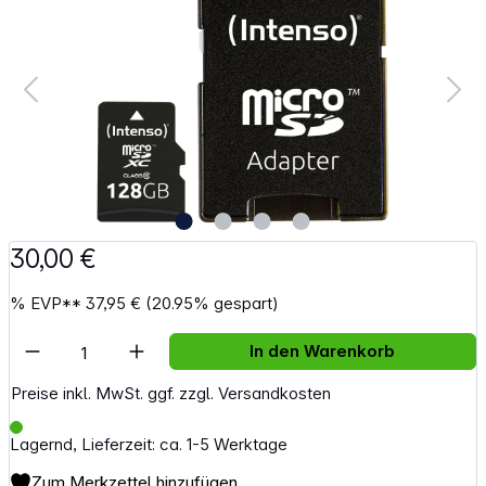
30,00 €
%
EVP**
37,95 €
(20.95% gespart)
Artikel Anzahl: Gib den gewünschten Wert e
In den Warenkorb
Preise inkl. MwSt. ggf. zzgl. Versandkosten
Lagernd, Lieferzeit: ca. 1-5 Werktage
Zum Merkzettel hinzufügen