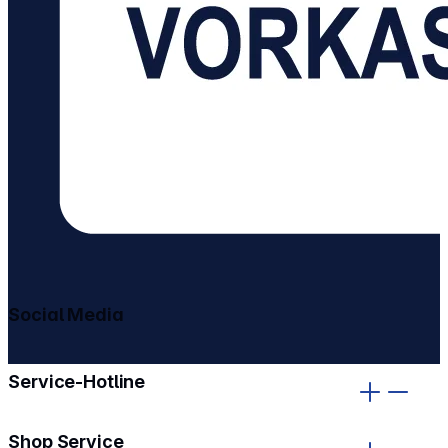
Social Media
gehe zu facebook
gehe zu instagram
Service-Hotline
Shop Service