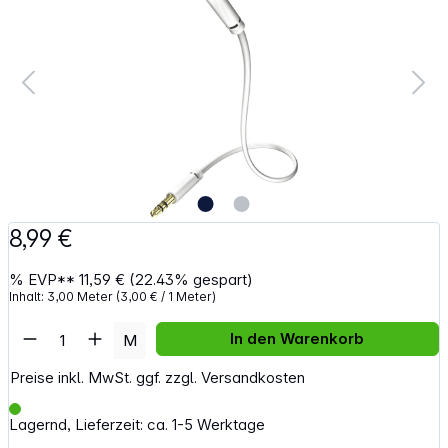
8,99 €
%
EVP**
11,59 €
(22.43% gespart)
Inhalt:
3,00 Meter
(3,00 € / 1 Meter)
Artikel Anzahl: Gib den gewünschten Wert e
In den Warenkorb
M
Preise inkl. MwSt. ggf. zzgl. Versandkosten
Lagernd, Lieferzeit: ca. 1-5 Werktage