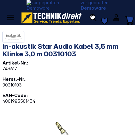
zur geprüften
Demoware
in-akustik Star Audio Kabel 3,5 mm
Klinke 3,0 m 00310103
Artikel-Nr.:
743617
Herst.-Nr.:
00310103
EAN-Code:
4001985501434
Bildergalerie überspringen