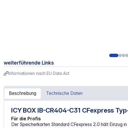
weiterführende Links
Informationen nach EU Data Act
Beschreibung
Technische Daten
ICY BOX IB-CR404-C31 CFexpress Typ-B
Artikelinformationen "ICY BOX IB-CR404-C31 CFexpress
Für die Profis
Der Speicherkarten Standard CFexpress 2.0 hält Einzug i