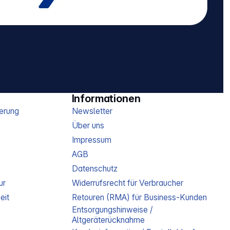
Informationen
erung
Newsletter
Über uns
Impressum
AGB
Datenschutz
ur
Widerrufsrecht für Verbraucher
eit
Retouren (RMA) für Business-Kunden
Entsorgungshinweise /
Altgeräterücknahme