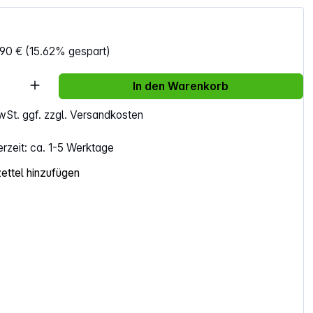
,90 €
(15.62% gespart)
Anzahl: Gib den gewünschten Wert ein ode
In den Warenkorb
MwSt. ggf. zzgl. Versandkosten
erzeit: ca. 1-5 Werktage
ttel hinzufügen