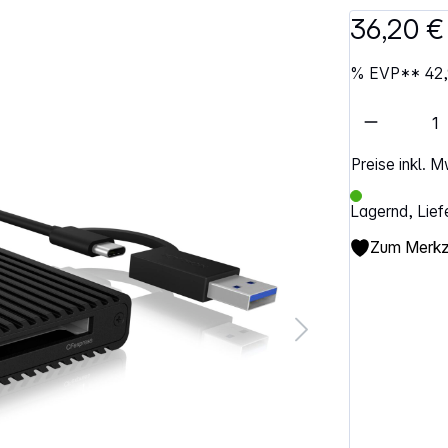
36,20 €
%
EVP**
42
Artikel 
Preise inkl. 
Lagernd, Lief
Zum Merkze