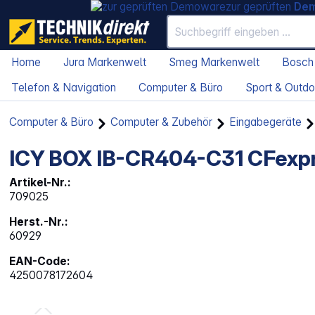
zur geprüften
De
Home
Jura Markenwelt
Smeg Markenwelt
Bosch
Telefon & Navigation
Computer & Büro
Sport & Outdo
Computer & Büro
Computer & Zubehör
Eingabegeräte
ICY BOX IB-CR404-C31 CFexpr
Artikel-Nr.:
709025
Herst.-Nr.:
60929
EAN-Code:
4250078172604