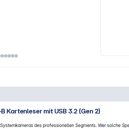
 Kartenleser mit USB 3.2 (Gen 2)
 Typ-B mit USB 3.2 Gen2"
n Systemkameras des professionellen Segments. Wer solche Spe