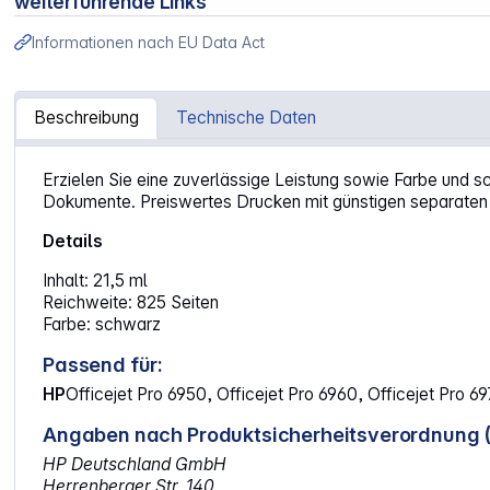
weiterführende Links
Informationen nach EU Data Act
Beschreibung
Technische Daten
Artikelinformationen "HP T6M15AE Tintenpatrone schwar
Erzielen Sie eine zuverlässige Leistung sowie Farbe und sc
Dokumente. Preiswertes Drucken mit günstigen separaten 
Details
Inhalt: 21,5 ml
Reichweite: 825 Seiten
Farbe: schwarz
Passend für:
HP
Officejet Pro 6950, Officejet Pro 6960, Officejet Pro 6
Angaben nach Produktsicherheitsverordnung 
HP Deutschland GmbH
Herrenberger Str. 140