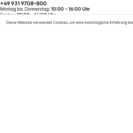
+49 931 9708–800
Montag bis Donnerstag:
10:00 – 16:00 Uhr
Freitag:
10:00 – 14:00 Uhr
Vertrag widerrufen
Diese Website verwendet Cookies, um eine bestmögliche Erfahrung bi
*
Alle Preise inkl. gesetzl. Mehrwertsteuer zzgl.
Versand
**
EVP = Empfohlener Verkaufspreis des He
Copyright © 2000 - 2026 TECHNIKdirekt -