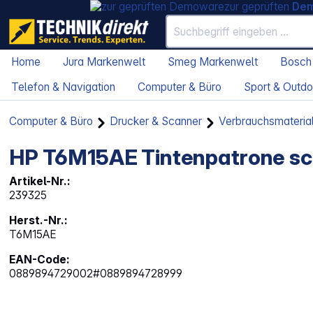
zur geprüften
De
Home
Jura Markenwelt
Smeg Markenwelt
Bosch
Telefon & Navigation
Computer & Büro
Sport & Outdo
Computer & Büro
Drucker & Scanner
Verbrauchsmateria
HP T6M15AE Tintenpatrone sc
Artikel-Nr.:
239325
Herst.-Nr.:
T6M15AE
EAN-Code:
0889894729002#0889894728999