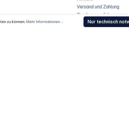
Versand und Zahlung
Sendungsverfolgung
Nur technisch not
eten zu können.
Mehr Informationen ...
Gewährleistung / Reparat
Erklärung zur Barrierefreih
Download-Center
Jobs
kosten
, wenn nicht anders beschrieben
rstellers / Lieferanten.
 Alle Rechte vorbehalten.