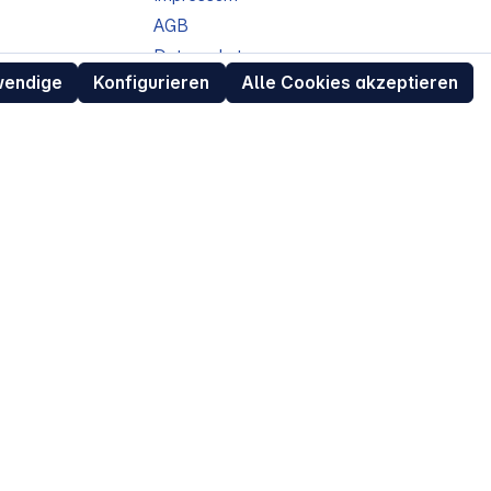
AGB
Datenschutz
wendige
Konfigurieren
Alle Cookies akzeptieren
ur
Widerrufsrecht für Verbraucher
eit
Retouren (RMA) für Business-Kunden
Entsorgungshinweise /
Altgeräterücknahme
Kundeninformation / Bestellablauf
Cookie-Einstellungen
EU Data Act