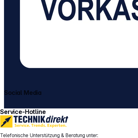
Social Media
gehe zu facebook
gehe zu instagram
Service-Hotline
Telefonische Unterstützung & Beratung unter: