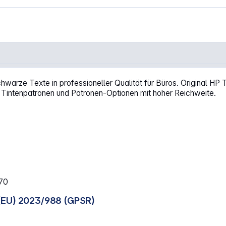
z No. 903 XL"
hwarze Texte in professioneller Qualität für Büros. Original HP 
Tintenpatronen und Patronen-Optionen mit hoher Reichweite.
970
(EU) 2023/988 (GPSR)