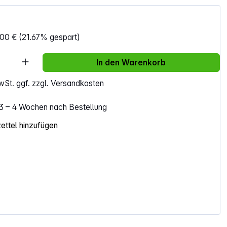
,00 €
(21.67% gespart)
Anzahl: Gib den gewünschten Wert ein ode
In den Warenkorb
MwSt. ggf. zzgl. Versandkosten
. 3 – 4 Wochen nach Bestellung
ttel hinzufügen