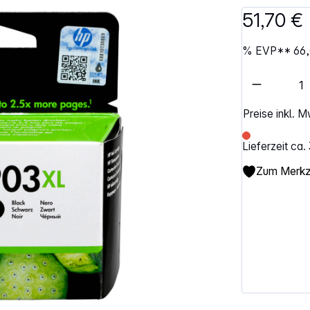
51,70 €
%
EVP**
66
Artikel 
Preise inkl. 
Lieferzeit ca
Zum Merkze