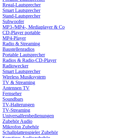
Regal-Lautsprecher
Smart Lautsprecher
Stand-Lautsprecher
Subwoofer
MP3-/MP4-, Mediaplayer & Co
CD-Player portable
MP4-Player
Radio & Streaming
Baustellenradios
Portable Lautsprecher
Radios & Radio-CD-Player
Radiowecker
Smart Lautsprecher
Wireless Musiksystem
TV & Streaming
Antennen TV
Fernseher
Soundbars
TV-Halterungen
TV-Streaming
Universalfernbedienungen
Zubehör Audio
Mikrofon Zubehör
Schallplattenspieler Zubehör
Sonstiges Audiozubehör