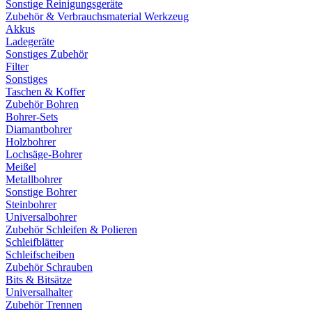
Sonstige Reinigungsgeräte
Zubehör & Verbrauchsmaterial Werkzeug
Akkus
Ladegeräte
Sonstiges Zubehör
Filter
Sonstiges
Taschen & Koffer
Zubehör Bohren
Bohrer-Sets
Diamantbohrer
Holzbohrer
Lochsäge-Bohrer
Meißel
Metallbohrer
Sonstige Bohrer
Steinbohrer
Universalbohrer
Zubehör Schleifen & Polieren
Schleifblätter
Schleifscheiben
Zubehör Schrauben
Bits & Bitsätze
Universalhalter
Zubehör Trennen