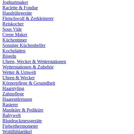
Joghurtmaker
Raclette & Fondue
Handrührgeräte
Fleischwolf & Zerkleinerer
Reiskocher
Sous Vide
Crepe Maker
Küchentimer
Sonstige Küchenhelfer
Kochplatten
Bügeln
Uhren, Wecker & Wetterstationen
Wetterstationen & Zubehör
Wetter & Umwelt
Uhren & Wecker
Körperpflege & Gesundheit
Haarstyling
Zahnpflege
Haarentfernung
Rasierer
Maniküre & Pediküre
Babywelt
Blutdruckmessgeräte
Fieberthermometer
Wohlfühlartikel