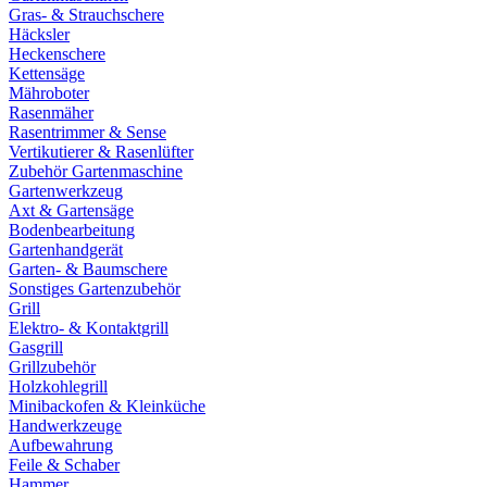
Gras- & Strauchschere
Häcksler
Heckenschere
Kettensäge
Mähroboter
Rasenmäher
Rasentrimmer & Sense
Vertikutierer & Rasenlüfter
Zubehör Gartenmaschine
Gartenwerkzeug
Axt & Gartensäge
Bodenbearbeitung
Gartenhandgerät
Garten- & Baumschere
Sonstiges Gartenzubehör
Grill
Elektro- & Kontaktgrill
Gasgrill
Grillzubehör
Holzkohlegrill
Minibackofen & Kleinküche
Handwerkzeuge
Aufbewahrung
Feile & Schaber
Hammer