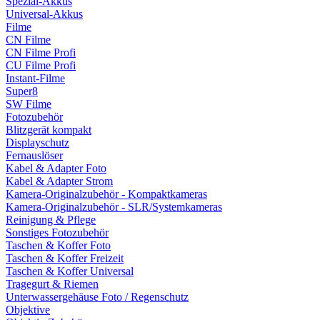
Spezial-Akkus
Universal-Akkus
Filme
CN Filme
CN Filme Profi
CU Filme Profi
Instant-Filme
Super8
SW Filme
Fotozubehör
Blitzgerät kompakt
Displayschutz
Fernauslöser
Kabel & Adapter Foto
Kabel & Adapter Strom
Kamera-Originalzubehör - Kompaktkameras
Kamera-Originalzubehör - SLR/Systemkameras
Reinigung & Pflege
Sonstiges Fotozubehör
Taschen & Koffer Foto
Taschen & Koffer Freizeit
Taschen & Koffer Universal
Tragegurt & Riemen
Unterwassergehäuse Foto / Regenschutz
Objektive