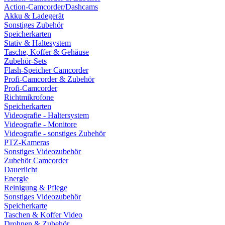
Action-Camcorder/Dashcams
Akku & Ladegerät
Sonstiges Zubehör
Speicherkarten
Stativ & Haltesystem
Tasche, Koffer & Gehäuse
Zubehör-Sets
Flash-Speicher Camcorder
Profi-Camcorder & Zubehör
Profi-Camcorder
Richtmikrofone
Speicherkarten
Videografie - Haltersystem
Videografie - Monitore
Videografie - sonstiges Zubehör
PTZ-Kameras
Sonstiges Videozubehör
Zubehör Camcorder
Dauerlicht
Energie
Reinigung & Pflege
Sonstiges Videozubehör
Speicherkarte
Taschen & Koffer Video
Drohnen & Zubehör