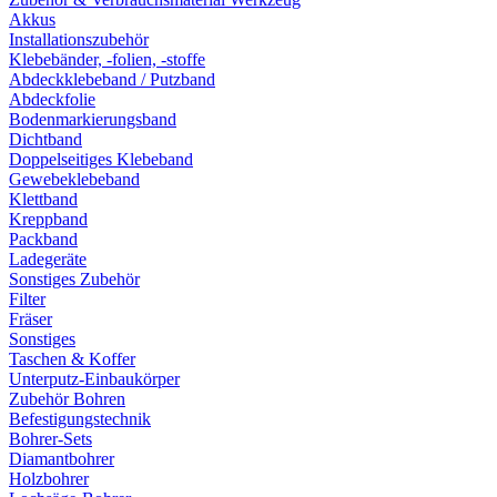
Akkus
Installationszubehör
Klebebänder, -folien, -stoffe
Abdeckklebeband / Putzband
Abdeckfolie
Bodenmarkierungsband
Dichtband
Doppelseitiges Klebeband
Gewebeklebeband
Klettband
Kreppband
Packband
Ladegeräte
Sonstiges Zubehör
Filter
Fräser
Sonstiges
Taschen & Koffer
Unterputz-Einbaukörper
Zubehör Bohren
Befestigungstechnik
Bohrer-Sets
Diamantbohrer
Holzbohrer