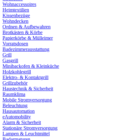
Wohnaccessoires
Heimtextilien
Kissenbezüge
Wohndecken
Ordnen & Aufbewahren
Brotkästen & Körbe
Papierkörbe & Mülleimer
Vorratsdosen
Badezimmerausstattung
Grill
Gasgrill
Minibackofen & Kleinküche
Holzkohlegrill
Elektro- & Kontaktgrill
Grillzubehör
Haustechnik & Sicherheit
Raumklima
Mobile Stromversorgung
Beleuchtung
Hausautomation
eAutomobility
Alarm & Sicherheit
Stationäre Stromversorgung
Lampen & Leuchtmittel
Badarmaturen