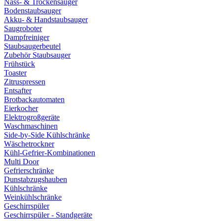
Nass- & Trockensauger
Bodenstaubsauger
Akku- & Handstaubsauger
Saugroboter
Dampfreiniger
Staubsaugerbeutel
Zubehör Staubsauger
Frühstück
Toaster
Zitruspressen
Entsafter
Brotbackautomaten
Eierkocher
Elektrogroßgeräte
Waschmaschinen
Side-by-Side Kühlschränke
Wäschetrockner
Kühl-Gefrier-Kombinationen
Multi Door
Gefrierschränke
Dunstabzugshauben
Kühlschränke
Weinkühlschränke
Geschirrspüler
Geschirrspüler - Standgeräte