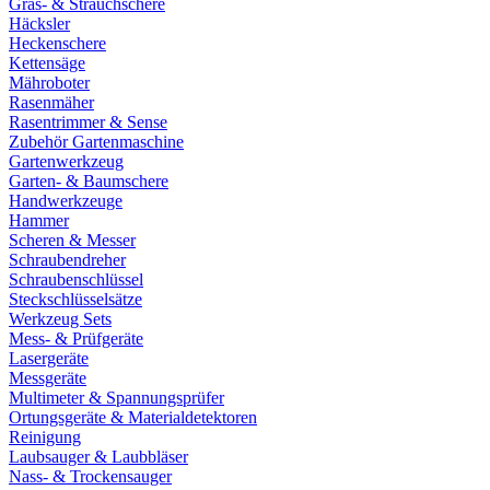
Gras- & Strauchschere
Häcksler
Heckenschere
Kettensäge
Mähroboter
Rasenmäher
Rasentrimmer & Sense
Zubehör Gartenmaschine
Gartenwerkzeug
Garten- & Baumschere
Handwerkzeuge
Hammer
Scheren & Messer
Schraubendreher
Schraubenschlüssel
Steckschlüsselsätze
Werkzeug Sets
Mess- & Prüfgeräte
Lasergeräte
Messgeräte
Multimeter & Spannungsprüfer
Ortungsgeräte & Materialdetektoren
Reinigung
Laubsauger & Laubbläser
Nass- & Trockensauger