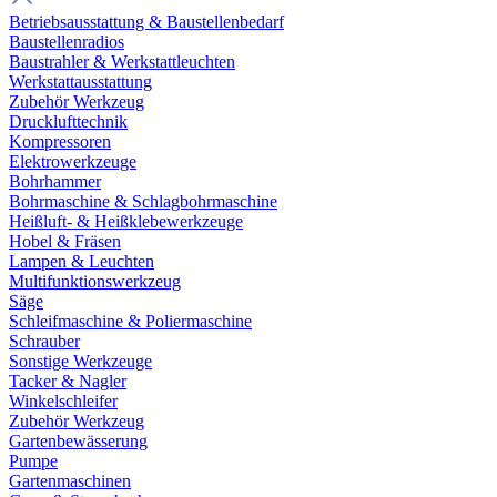
Betriebsausstattung & Baustellenbedarf
Baustellenradios
Baustrahler & Werkstattleuchten
Werkstattausstattung
Zubehör Werkzeug
Drucklufttechnik
Kompressoren
Elektrowerkzeuge
Bohrhammer
Bohrmaschine & Schlagbohrmaschine
Heißluft- & Heißklebewerkzeuge
Hobel & Fräsen
Lampen & Leuchten
Multifunktionswerkzeug
Säge
Schleifmaschine & Poliermaschine
Schrauber
Sonstige Werkzeuge
Tacker & Nagler
Winkelschleifer
Zubehör Werkzeug
Gartenbewässerung
Pumpe
Gartenmaschinen