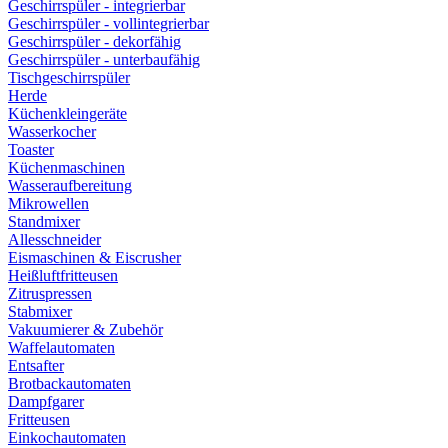
Geschirrspüler - integrierbar
Geschirrspüler - vollintegrierbar
Geschirrspüler - dekorfähig
Geschirrspüler - unterbaufähig
Tischgeschirrspüler
Herde
Küchenkleingeräte
Wasserkocher
Toaster
Küchenmaschinen
Wasseraufbereitung
Mikrowellen
Standmixer
Allesschneider
Eismaschinen & Eiscrusher
Heißluftfritteusen
Zitruspressen
Stabmixer
Vakuumierer & Zubehör
Waffelautomaten
Entsafter
Brotbackautomaten
Dampfgarer
Fritteusen
Einkochautomaten