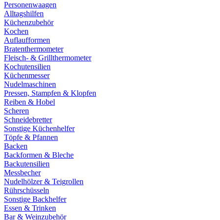
Personenwaagen
Alltagshilfen
Küchenzubehör
Kochen
Auflaufformen
Bratenthermometer
Fleisch- & Grillthermometer
Kochutensilien
Küchenmesser
Nudelmaschinen
Pressen, Stampfen & Klopfen
Reiben & Hobel
Scheren
Schneidebretter
Sonstige Küchenhelfer
Töpfe & Pfannen
Backen
Backformen & Bleche
Backutensilien
Messbecher
Nudelhölzer & Teigrollen
Rührschüsseln
Sonstige Backhelfer
Essen & Trinken
Bar & Weinzubehör