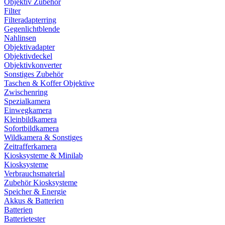
Objektiv Zubehör
Filter
Filteradapterring
Gegenlichtblende
Nahlinsen
Objektivadapter
Objektivdeckel
Objektivkonverter
Sonstiges Zubehör
Taschen & Koffer Objektive
Zwischenring
Spezialkamera
Einwegkamera
Kleinbildkamera
Sofortbildkamera
Wildkamera & Sonstiges
Zeitrafferkamera
Kiosksysteme & Minilab
Kiosksysteme
Verbrauchsmaterial
Zubehör Kiosksysteme
Speicher & Energie
Akkus & Batterien
Batterien
Batterietester