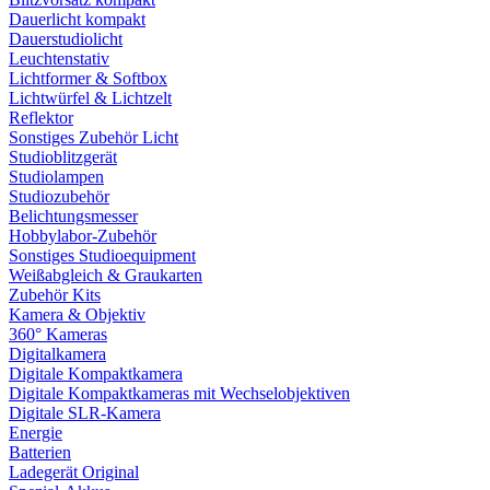
Dauerlicht kompakt
Dauerstudiolicht
Leuchtenstativ
Lichtformer & Softbox
Lichtwürfel & Lichtzelt
Reflektor
Sonstiges Zubehör Licht
Studioblitzgerät
Studiolampen
Studiozubehör
Belichtungsmesser
Hobbylabor-Zubehör
Sonstiges Studioequipment
Weißabgleich & Graukarten
Zubehör Kits
Kamera & Objektiv
360° Kameras
Digitalkamera
Digitale Kompaktkamera
Digitale Kompaktkameras mit Wechselobjektiven
Digitale SLR-Kamera
Energie
Batterien
Ladegerät Original