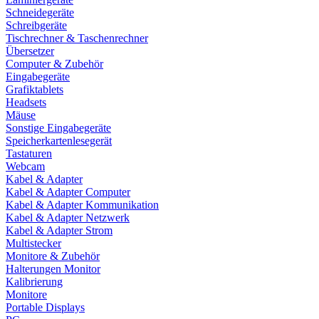
Schneidegeräte
Schreibgeräte
Tischrechner & Taschenrechner
Übersetzer
Computer & Zubehör
Eingabegeräte
Grafiktablets
Headsets
Mäuse
Sonstige Eingabegeräte
Speicherkartenlesegerät
Tastaturen
Webcam
Kabel & Adapter
Kabel & Adapter Computer
Kabel & Adapter Kommunikation
Kabel & Adapter Netzwerk
Kabel & Adapter Strom
Multistecker
Monitore & Zubehör
Halterungen Monitor
Kalibrierung
Monitore
Portable Displays