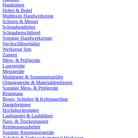
Handsägen
Hobel & Beitel
Multitools Handwerkzeug
Scheren & Messer
Schraubendreher
Schraubenschlüssel
Sonstige Handwerkzeuge
Steckschlüsselsätze
Werkzeug Sets
Zangen
Mess- & Prüfgeräte
Lasergeräte
Messgeräte
Multimeter & Spannungsprüfer
Ortungsgeräte & Materialdetektoren
Sonstige Mess- & Prüfgeräte
Reinigung
Besen, Schieber & Kehrmaschine
Dampfreiniger
Hochdruckreiniger
Laubsauger & Laubbläser
Nass- & Trockensauger
Reinigungszubehör
Sonstige Reinigungsgeräte
Zubehör & Verbrauchsmaterial Werkzeug