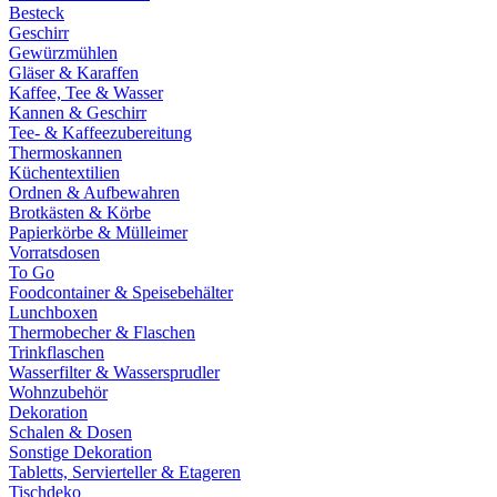
Besteck
Geschirr
Gewürzmühlen
Gläser & Karaffen
Kaffee, Tee & Wasser
Kannen & Geschirr
Tee- & Kaffeezubereitung
Thermoskannen
Küchentextilien
Ordnen & Aufbewahren
Brotkästen & Körbe
Papierkörbe & Mülleimer
Vorratsdosen
To Go
Foodcontainer & Speisebehälter
Lunchboxen
Thermobecher & Flaschen
Trinkflaschen
Wasserfilter & Wassersprudler
Wohnzubehör
Dekoration
Schalen & Dosen
Sonstige Dekoration
Tabletts, Servierteller & Etageren
Tischdeko