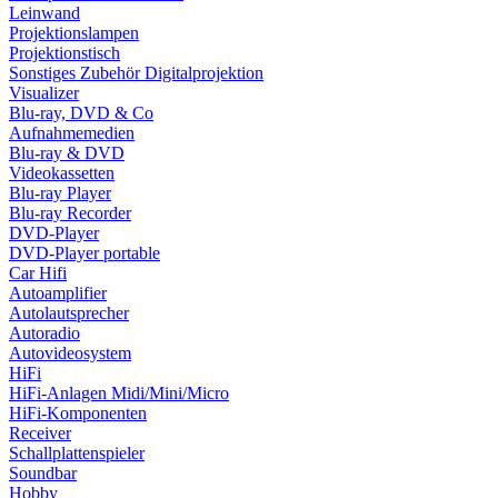
Leinwand
Projektionslampen
Projektionstisch
Sonstiges Zubehör Digitalprojektion
Visualizer
Blu-ray, DVD & Co
Aufnahmemedien
Blu-ray & DVD
Videokassetten
Blu-ray Player
Blu-ray Recorder
DVD-Player
DVD-Player portable
Car Hifi
Autoamplifier
Autolautsprecher
Autoradio
Autovideosystem
HiFi
HiFi-Anlagen Midi/Mini/Micro
HiFi-Komponenten
Receiver
Schallplattenspieler
Soundbar
Hobby