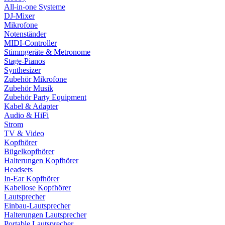
All-in-one Systeme
DJ-Mixer
Mikrofone
Notenständer
MIDI-Controller
Stimmgeräte & Metronome
Stage-Pianos
Synthesizer
Zubehör Mikrofone
Zubehör Musik
Zubehör Party Equipment
Kabel & Adapter
Audio & HiFi
Strom
TV & Video
Kopfhörer
Bügelkopfhörer
Halterungen Kopfhörer
Headsets
In-Ear Kopfhörer
Kabellose Kopfhörer
Lautsprecher
Einbau-Lautsprecher
Halterungen Lautsprecher
Portable Lautsprecher