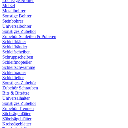
Lochsäge-Bohrer
Meißel
Metallbohrer
Sonstige Bohrer
Steinbohrer
Universalbohrer
Sonstiges Zubehör
Zubehör Schleifen & Polieren
Schleifblätter
Schleifbänder
Schleifscheiben
Schruppscheiben
Schleifmopteller
Schleifschwämme
Schleifpapier
Schleifteller
Sonstiges Zubehör
Zubehör Schrauben
Bits & Bitsätze
Universalhalter
Sonstiges Zubehör
Zubehör Trennen
Stichsägeblätter
Säbelsägeblätter
Kreissägeblätter