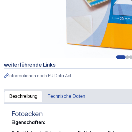
weiterführende Links
Informationen nach EU Data Act
Beschreibung
Technische Daten
Fotoecken
Artikelinformationen "Herma Fotoecken 250 Stück Spend
Eigenschaften: