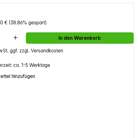
40 €
(38.86% gespart)
Anzahl: Gib den gewünschten Wert ein ode
In den Warenkorb
MwSt. ggf. zzgl. Versandkosten
erzeit: ca. 1-5 Werktage
ttel hinzufügen