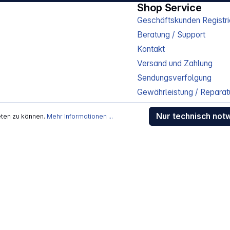
Shop Service
Geschäftskunden Registri
Beratung / Support
Kontakt
Versand und Zahlung
Sendungsverfolgung
Gewährleistung / Reparat
Erklärung zur Barrierefreih
Nur technisch not
eten zu können.
Mehr Informationen ...
Download-Center
Jobs
kosten
, wenn nicht anders beschrieben
rstellers / Lieferanten.
 Alle Rechte vorbehalten.