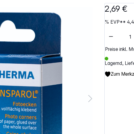
2,69 €
%
EVP**
4,
Artikel 
Preise inkl. 
Lagernd, Lief
Zum Merkze