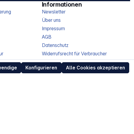
Informationen
erung
Newsletter
Über uns
Impressum
AGB
Datenschutz
ur
Widerrufsrecht für Verbraucher
eit
Retouren (RMA) für Business-Kunden
wendige
Konfigurieren
Alle Cookies akzeptieren
Entsorgungshinweise /
Altgeräterücknahme
Kundeninformation / Bestellablauf
Cookie-Einstellungen
EU Data Act