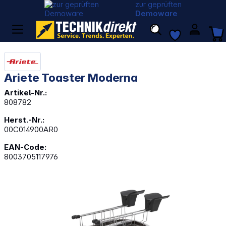
zur geprüften
Demoware
Ariete Toaster Moderna
Artikel-Nr.:
808782
Herst.-Nr.:
00C014900AR0
EAN-Code:
8003705117976
Bildergalerie überspringen