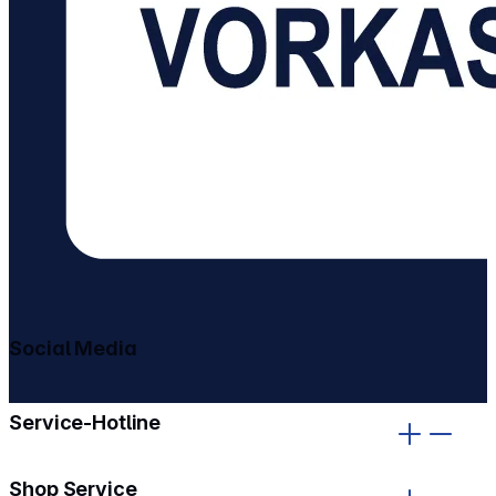
Social Media
gehe zu facebook
gehe zu instagram
Service-Hotline
Shop Service