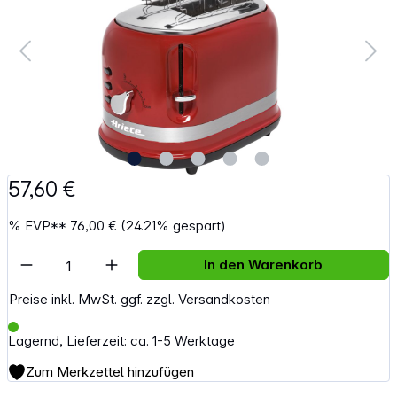
57,60 €
%
EVP**
76,00 €
(24.21% gespart)
Artikel Anzahl: Gib den gewünschten Wert e
In den Warenkorb
Preise inkl. MwSt. ggf. zzgl. Versandkosten
Lagernd, Lieferzeit: ca. 1-5 Werktage
Zum Merkzettel hinzufügen