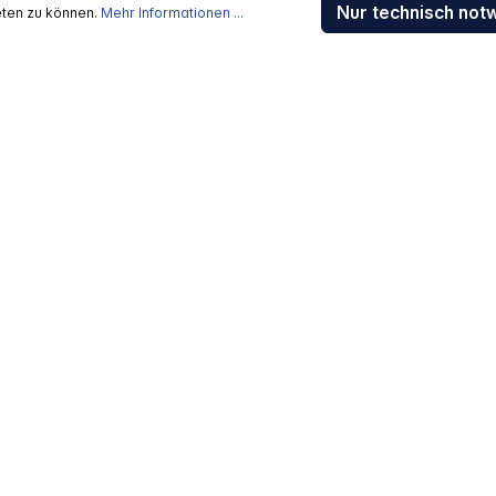
Sendungsverfolgung
Nur technisch not
eten zu können.
Mehr Informationen ...
Gewährleistung / Reparat
Erklärung zur Barrierefreih
Download-Center
Jobs
kosten
, wenn nicht anders beschrieben
rstellers / Lieferanten.
 Alle Rechte vorbehalten.