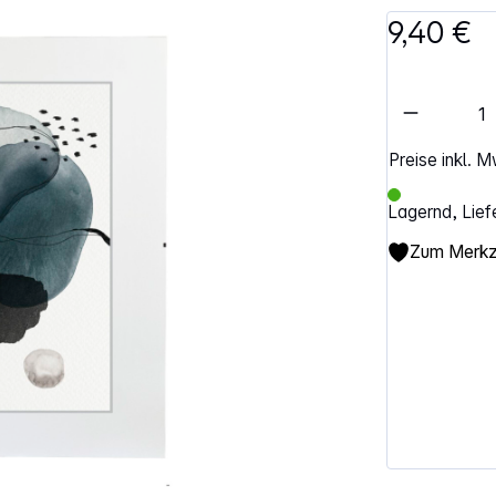
9,40 €
Artikel 
Preise inkl. 
Lagernd, Lief
Zum Merkze