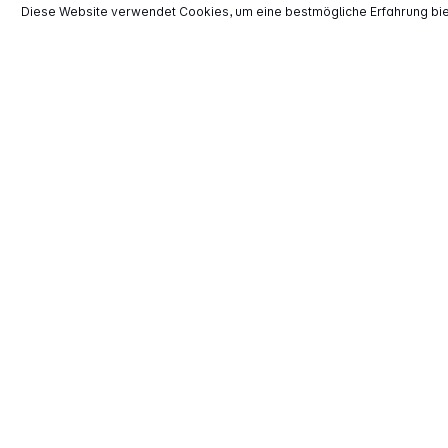
Freitag:
10:00 – 14:00 Uhr
Diese Website verwendet Cookies, um eine bestmögliche Erfahrung bi
Vertrag widerrufen
*
Alle Preise inkl. gesetzl. Mehrwertsteuer zzgl.
Versand
**
EVP = Empfohlener Verkaufspreis des He
Copyright © 2000 - 2026 TECHNIKdirekt -