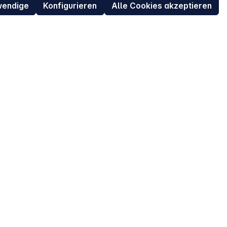
Datenschutz
wendige
Konfigurieren
Alle Cookies akzeptieren
ur
Widerrufsrecht für Verbraucher
eit
Retouren (RMA) für Business-Kunden
Entsorgungshinweise /
Altgeräterücknahme
Kundeninformation / Bestellablauf
Cookie-Einstellungen
EU Data Act