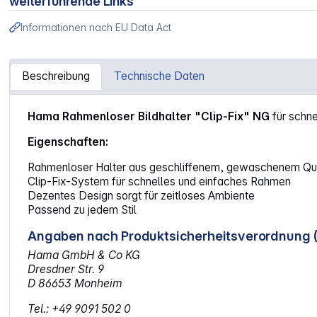
weiterführende Links
Informationen nach EU Data Act
Beschreibung
Technische Daten
Artikelinformationen "Hama Clip-Fix NG 30x45 rahmenlose
Hama Rahmenloser Bildhalter "Clip-Fix" NG
für schn
Eigenschaften:
Rahmenloser Halter aus geschliffenem, gewaschenem Qua
Clip-Fix-System für schnelles und einfaches Rahmen
Dezentes Design sorgt für zeitloses Ambiente
Passend zu jedem Stil
Angaben nach Produktsicherheitsverordnung 
Hama GmbH & Co KG
Dresdner Str. 9
D 86653 Monheim
Tel.: +49 9091 502 0