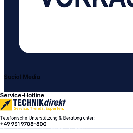
Social Media
gehe zu facebook
gehe zu instagram
Service-Hotline
Telefonische Unterstützung & Beratung unter:
+49 931 9708–800
Montag bis Donnerstag:
10:00 – 16:00 Uhr