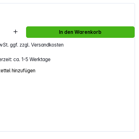
Anzahl: Gib den gewünschten Wert ein ode
In den Warenkorb
MwSt. ggf. zzgl. Versandkosten
erzeit: ca. 1-5 Werktage
ttel hinzufügen