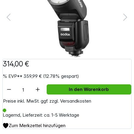
314,00 €
%
EVP**
359,99 €
(12.78% gespart)
Artikel Anzahl: Gib den gewünschten Wert e
In den Warenkorb
Preise inkl. MwSt. ggf. zzgl. Versandkosten
Lagernd, Lieferzeit: ca. 1-5 Werktage
Zum Merkzettel hinzufügen