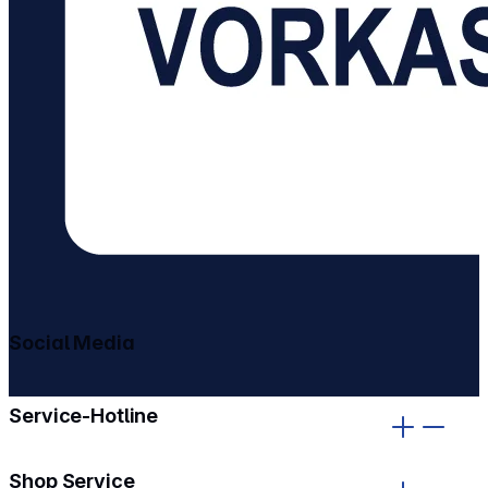
Social Media
gehe zu facebook
gehe zu instagram
Service-Hotline
Shop Service