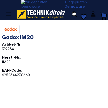
zur geprüften
Demoware
Godox iM20
Artikel-Nr.:
139234
Herst.-Nr.:
IM20
EAN-Code:
6952344238660
Bildergalerie überspringen