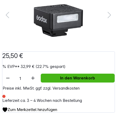
25,50 €
%
EVP**
32,99 €
(22.7% gespart)
Artikel Anzahl: Gib den gewünschten Wert e
In den Warenkorb
Preise inkl. MwSt. ggf. zzgl. Versandkosten
Lieferzeit ca. 3 – 4 Wochen nach Bestellung
Zum Merkzettel hinzufügen