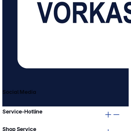
Social Media
gehe zu facebook
gehe zu instagram
Service-Hotline
Shop Service