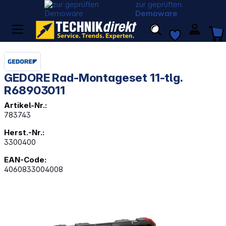
zur geprüften
Demoware
GEDORE Rad-Montageset 11-tlg.
R68903011
Artikel-Nr.:
783743
Herst.-Nr.:
3300400
EAN-Code:
4060833004008
Bildergalerie überspringen