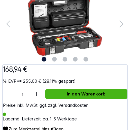
168,94 €
%
EVP**
235,00 €
(28.11% gespart)
Artikel Anzahl: Gib den gewünschten Wert e
In den Warenkorb
Preise inkl. MwSt. ggf. zzgl. Versandkosten
Lagernd, Lieferzeit: ca. 1-5 Werktage
Zum Merkzettel hinzufügen