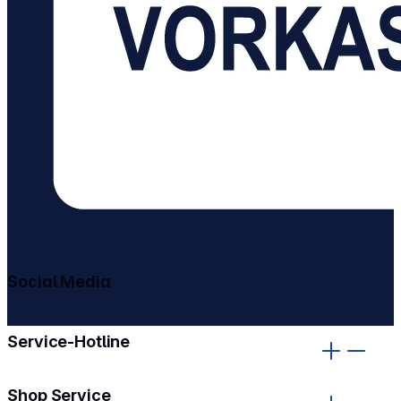
Social Media
gehe zu facebook
gehe zu instagram
Service-Hotline
Shop Service