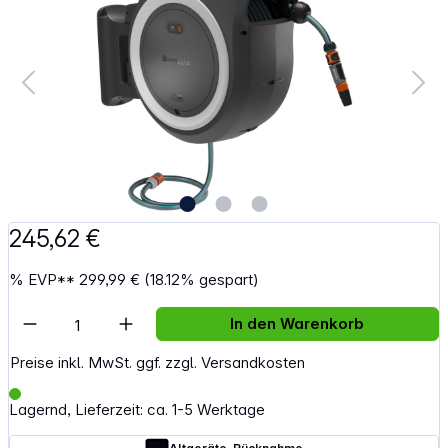
245,62 €
%
EVP**
299,99 €
(18.12% gespart)
Artikel Anzahl: Gib den gewünschten Wert e
In den Warenkorb
Preise inkl. MwSt. ggf. zzgl. Versandkosten
Lagernd, Lieferzeit: ca. 1-5 Werktage