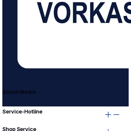
Social Media
gehe zu facebook
gehe zu instagram
Service-Hotline
Shop Service