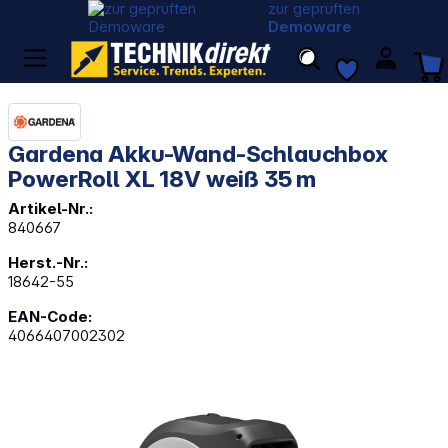
zur geprüften
Demoware
Gardena Akku-Wand-Schlauchbox
PowerRoll XL 18V weiß 35 m
Artikel-Nr.:
840667
Herst.-Nr.:
18642-55
EAN-Code:
4066407002302
Bildergalerie überspringen