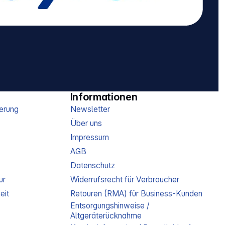
Informationen
erung
Newsletter
Über uns
Impressum
AGB
Datenschutz
ur
Widerrufsrecht für Verbraucher
eit
Retouren (RMA) für Business-Kunden
Entsorgungshinweise /
Altgeräterücknahme