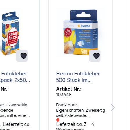
%
Fotokleber
Herma Fotokleber
ck 2x500
500 Stück im
Sparpack
Kartonspender 1070
-Nr.:
Artikel-Nr.:
103648
er - zweiseitig
Fotokleber.
lebende
Eigenschaften: Zweiseitig
schnitte: eine
selbstklebende
ebefertig, eine
Papierabschnitte: eine
 Lieferzeit: ca.
Lieferzeit ca. 3 – 4
t Schutzpapier
Seite klebefertig, eine