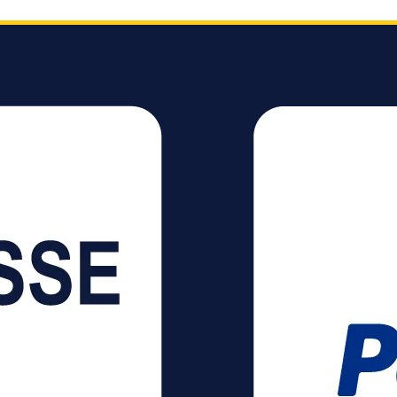
llen wie
n
ung