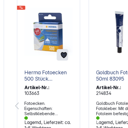
%
Herma Fotoecken
Goldbuch Fot
500 Stück
50ml 83095
Spendepackung
Artikel-Nr.:
Artikel-Nr.:
1383
103663
214834
Fotoecken.
Goldbuch Fotole
Eigenschaften:
Fotokleber. Mit 
Selbstklebende
Fotoleim befesti
Fotoecken zum
deine Lieblingsb
Lagernd, Lieferzeit: ca.
Lagernd, Lieferz
Einkleben von Fotos
schnell und gle