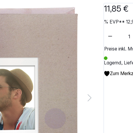
11,85 €
%
EVP**
12,
Artikel 
Preise inkl. 
Lagernd, Lief
Zum Merkze