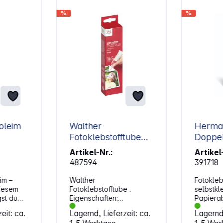
%
%
oleim
Walther
Herma 
Fotoklebstofftube
Doppelpa
50ml FK050T
Stück 
Artikel-Nr.:
Artikel
1075
487594
391718
im –
Walther
Fotokleb
diesem
Fotoklebstofftube .
selbstk
gst du
Eigenschaften:
Papierab
ilder
Transparenter
Seite kl
eit: ca.
Lagernd, Lieferzeit: ca.
Lagernd,
ichmäßig
Fotoklebstoff 50 ml in der
Seite mi