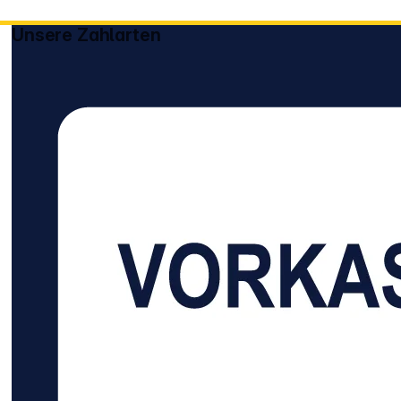
Funken, Zündque
offenen Flamme
Unsere Zahlarten
fernhalten. Nicht
rauchen. Vor
Sonnenbestrahl
schützen.