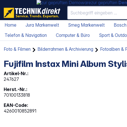
zur geprüften
De
Home
Jura Markenwelt
Smeg Markenwelt
Bosch
Telefon & Navigation
Computer & Büro
Sport & Outdo
Foto & Filmen
Bilderrahmen & Archivierung
Fotoalben & F
Fujifilm Instax Mini Album Styl
Artikel-Nr.:
247627
Herst.-Nr.:
70100133818
EAN-Code:
4260010852891