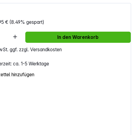
95 €
(8.49% gespart)
Anzahl: Gib den gewünschten Wert ein ode
In den Warenkorb
MwSt. ggf. zzgl. Versandkosten
erzeit: ca. 1-5 Werktage
ttel hinzufügen