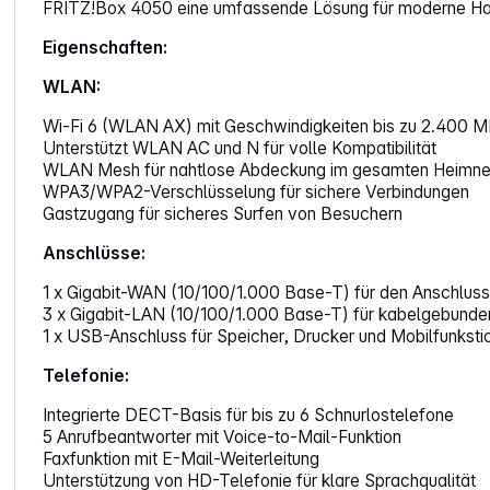
FRITZ!Box 4050 eine umfassende Lösung für moderne Ha
Eigenschaften:
WLAN:
Wi-Fi 6 (WLAN AX) mit Geschwindigkeiten bis zu 2.400 MB
Unterstützt WLAN AC und N für volle Kompatibilität
WLAN Mesh für nahtlose Abdeckung im gesamten Heimne
WPA3/WPA2-Verschlüsselung für sichere Verbindungen
Gastzugang für sicheres Surfen von Besuchern
Anschlüsse:
1 x Gigabit-WAN (10/100/1.000 Base-T) für den Anschlus
3 x Gigabit-LAN (10/100/1.000 Base-T) für kabelgebunde
1 x USB-Anschluss für Speicher, Drucker und Mobilfunksti
Telefonie:
Integrierte DECT-Basis für bis zu 6 Schnurlostelefone
5 Anrufbeantworter mit Voice-to-Mail-Funktion
Faxfunktion mit E-Mail-Weiterleitung
Unterstützung von HD-Telefonie für klare Sprachqualität