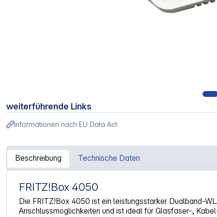
weiterführende Links
Informationen nach EU Data Act
Beschreibung
Technische Daten
FRITZ!Box 4050
Artikelinformationen "FRITZ!Box 4050"
Die FRITZ!Box 4050 ist ein leistungsstarker Dualband-WLAN
Anschlussmöglichkeiten und ist ideal für Glasfaser-, Kabe