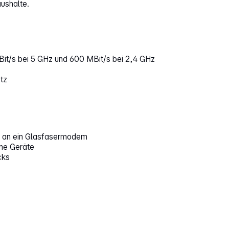
ushalte.
it/s bei 5 GHz und 600 MBit/s bei 2,4 GHz
tz
s an ein Glasfasermodem
ne Geräte
cks