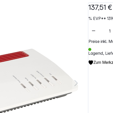
137,51 €
%
EVP**
139
Artikel 
Preise inkl. 
Lagernd, Lief
Zum Merkze