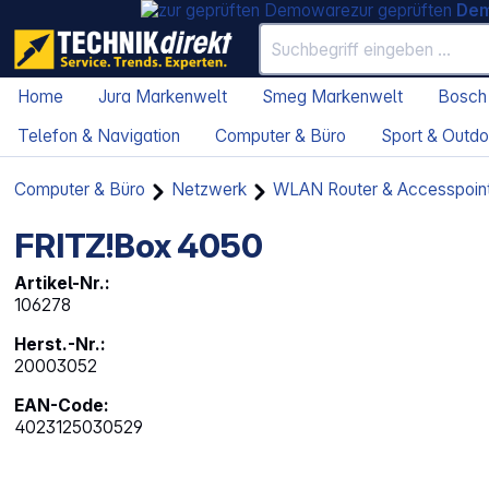
zur geprüften
De
Home
Jura Markenwelt
Smeg Markenwelt
Bosch
Telefon & Navigation
Computer & Büro
Sport & Outdo
Computer & Büro
Netzwerk
WLAN Router & Accesspoin
FRITZ!Box 4050
Artikel-Nr.:
106278
Herst.-Nr.:
20003052
EAN-Code:
4023125030529