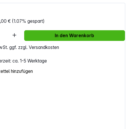
,00 €
(1.07% gespart)
Anzahl: Gib den gewünschten Wert ein ode
In den Warenkorb
MwSt. ggf. zzgl. Versandkosten
erzeit: ca. 1-5 Werktage
ttel hinzufügen