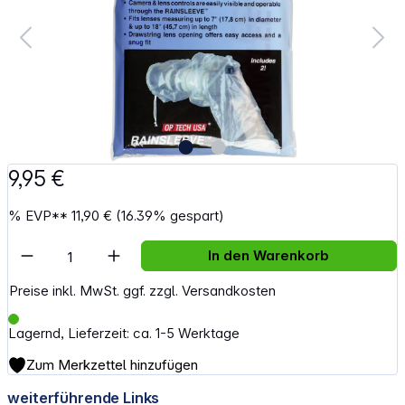
9,95 €
%
EVP**
11,90 €
(16.39% gespart)
Artikel Anzahl: Gib den gewünschten Wert e
In den Warenkorb
Preise inkl. MwSt. ggf. zzgl. Versandkosten
Lagernd, Lieferzeit: ca. 1-5 Werktage
Zum Merkzettel hinzufügen
weiterführende Links