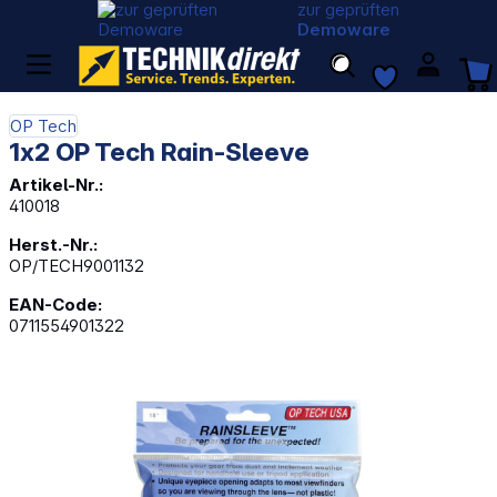
zur geprüften
Demoware
OP Tech
1x2 OP Tech Rain-Sleeve
Artikel-Nr.:
410018
Herst.-Nr.:
OP/TECH9001132
EAN-Code:
0711554901322
Bildergalerie überspringen