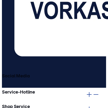
Social Media
gehe zu facebook
gehe zu instagram
Service-Hotline
Shop Service