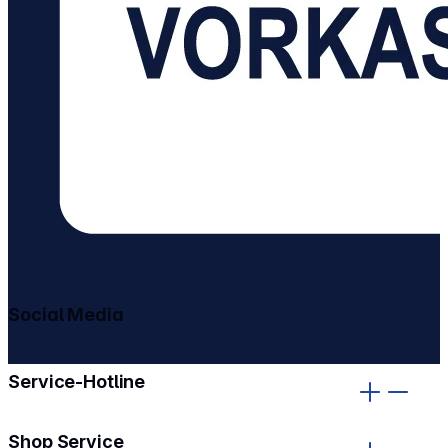
Social Media
gehe zu facebook
gehe zu instagram
Service-Hotline
Shop Service