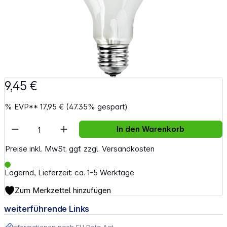
9,45 €
%
EVP**
17,95 €
(47.35% gespart)
Artikel Anzahl: Gib den gewünschten Wert e
In den Warenkorb
Preise inkl. MwSt. ggf. zzgl. Versandkosten
Lagernd, Lieferzeit: ca. 1-5 Werktage
Zum Merkzettel hinzufügen
weiterführende Links
Informationen nach EU Data Act