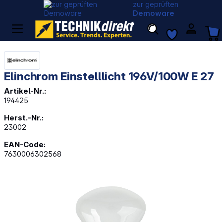
zur geprüften
Demoware
Elinchrom Einstelllicht 196V/100W E 27
Artikel-Nr.:
194425
Herst.-Nr.:
23002
EAN-Code:
7630006302568
Bildergalerie überspringen