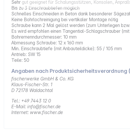
Sehr gut geeignet für Schalungsstützen, Konsolen, Anpral
Bis zu 3 Einschraubtiefen möglich
Schnelles Einschneiden in Beton dank besonderer Sägez
Keine Bohrlochreinigung bei vertikaler Montage nötig
Schraube kann 2 Mal gelöst werden (zum Unterlegen bzw. 
Es wird empfohlen einen Tangential-Schlagschrauber (mit
Bohrernenndurchmesser: 10 mm
Abmessung Schraube: 12 x 160 mm
Min. Einschraubtiefe (mit Anbauteildicke): 55 / 105 mm
Antrieb: SW 15
Teile: 50
Angaben nach Produktsicherheitsverordnung 
fischerwerke GmbH & Co. KG
Klaus-Fischer-Str. 1
D 72178 Waldachtal
Tel.: +49 7443 12 0
E-Mail: info@fischer.de
Internet: www.fischer.de