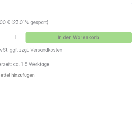
,00 €
(23.01% gespart)
Anzahl: Gib den gewünschten Wert ein ode
In den Warenkorb
MwSt. ggf. zzgl. Versandkosten
erzeit: ca. 1-5 Werktage
ttel hinzufügen