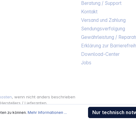
Beratung / Support
Kontakt
Versand und Zahlung
Sendungsverfolgung
Gewährleistung / Reparat
Erklärung zur Barrierefreih
Download-Center
Jobs
kosten
, wenn nicht anders beschrieben
rstellers / Lieferanten.
 Alle Rechte vorbehalten.
Nur technisch not
eten zu können.
Mehr Informationen ...