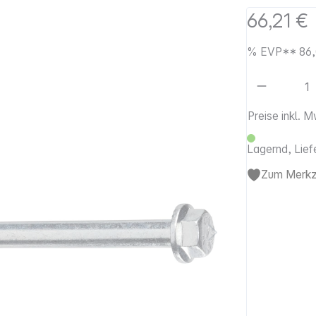
66,21 €
%
EVP**
86
Artikel 
Preise inkl. 
Lagernd, Lief
Zum Merkze