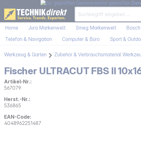
zur geprüften
De
Home
Jura Markenwelt
Smeg Markenwelt
Bosch
Telefon & Navigation
Computer & Büro
Sport & Outdo
Werkzeug & Garten
Zubehör & Verbrauchsmaterial Werkze
Fischer ULTRACUT FBS II 10x16
Artikel-Nr.:
567079
Herst.-Nr.:
536865
EAN-Code:
4048962251487