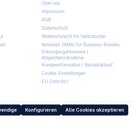
Über uns
Impressum
AGB
Datenschutz
ur
Widerrufsrecht für Verbraucher
eit
Retouren (RMA) für Business-Kunden
Entsorgungshinweise /
Altgeräterücknahme
Kundeninformation / Bestellablauf
Cookie-Einstellungen
EU Data Act
wendige
Konfigurieren
Alle Cookies akzeptieren