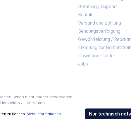
Beratung / Support
Kontakt
Versand und Zahlung
Sendungsverfolgung
Gewährleistung / Reparat
Erklärung zur Barrierefreih
Download-Center
Jobs
kosten
, wenn nicht anders beschrieben
rstellers / Lieferanten.
 Alle Rechte vorbehalten.
Nur technisch not
eten zu können.
Mehr Informationen ...