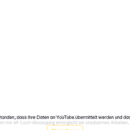
Untergründe, verhindern die Bildung von Hutsteinen für eine län
rstanden, dass Ihre Daten an YouTube übermittelt werden und da
mit 49-Loch-Absaugung ermöglicht ein staubarmes Arbeiten, 