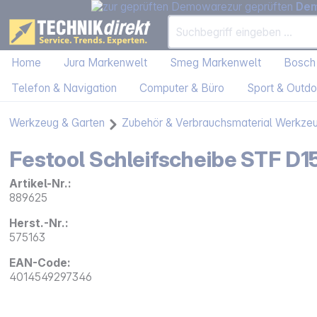
zur geprüften
De
Home
Jura Markenwelt
Smeg Markenwelt
Bosch
Telefon & Navigation
Computer & Büro
Sport & Outdo
Werkzeug & Garten
Zubehör & Verbrauchsmaterial Werkze
Festool Schleifscheibe STF D
Artikel-Nr.:
889625
Herst.-Nr.:
575163
EAN-Code:
4014549297346