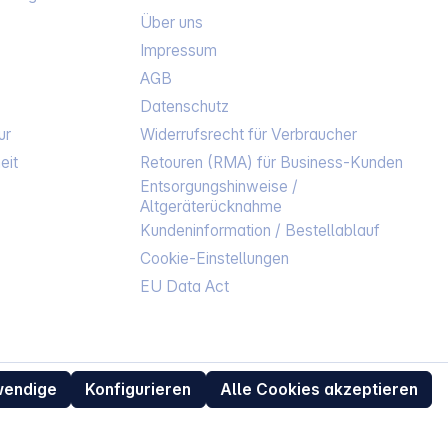
Über uns
Impressum
AGB
Datenschutz
ur
Widerrufsrecht für Verbraucher
eit
Retouren (RMA) für Business-Kunden
Entsorgungshinweise /
Altgeräterücknahme
Kundeninformation / Bestellablauf
Cookie-Einstellungen
EU Data Act
wendige
Konfigurieren
Alle Cookies akzeptieren