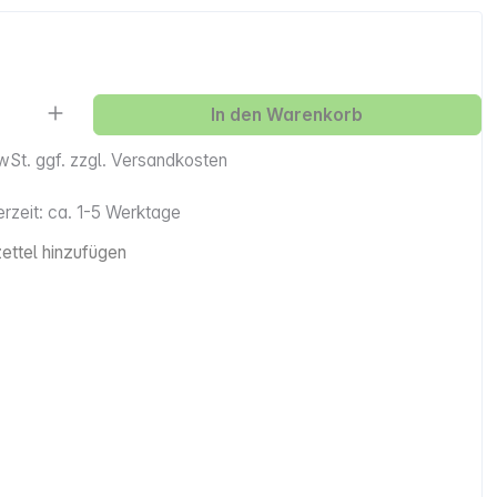
Anzahl: Gib den gewünschten Wert ein ode
In den Warenkorb
MwSt. ggf. zzgl. Versandkosten
erzeit: ca. 1-5 Werktage
ttel hinzufügen