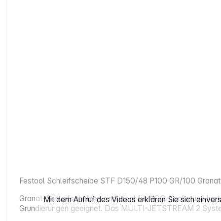
Festool Schleifscheibe STF D150/48 P100 GR/100 Granat
Granat-Schleifscheiben sind ideal für VOC-Lacke und harte 
Mit dem Aufruf des Videos erklären Sie sich einve
Grundierungen geeignet. Das MULTI-JETSTREAM 2 System 